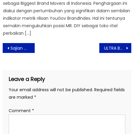
sebagai Biggest Brand Movers di Indonesia. Penghargaan ini
diakui dengan pertumbuhan yang signifikan dalam sembilan
indikator metrik rilisan YouGov BrandIndex. Hal ini tentunya
semakin mengukuhkan posisi MR. DIY sebagai toko ritel
perbaikan […]
Post
Sajian Menu Buka Puasa Komplit di Hotel Grand Sahid Jaya Jakarta
ULTRA Beach Bali Umumkan festival 2024 Berlangsung di Canggu Lokasi Tepi Pantai Café Del Mar
navigation
Leave a Reply
Your email address will not be published.
Required fields
are marked
*
Comment
*