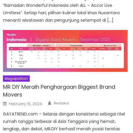
“Ramadan Wonderful Indonesia oleh ALL – Accor Live
Limitless”. Setiap hari, pilihan kuliner lokal khas Nusantara
menanti wisatawan dan pengunjung setempat di […]
Megapolitan
MR DIY Meraih Penghargaan Biggest Brand
Movers
Author
Posted
Redaksi
February 15, 2024
on
GAYATREND.com – Selaras dengan konsistensi sebagai ritel
rumah tangga terbesar di Asia Tenggara yang hemat,
lengkap, dan dekat, MR.DIY berhasil meraih posisi teratas