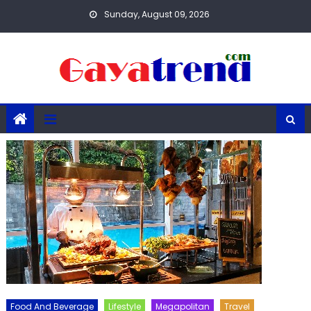
Skip
Sunday, August 09, 2026
to
content
Food And Beverage
Lifestyle
Megapolitan
Travel