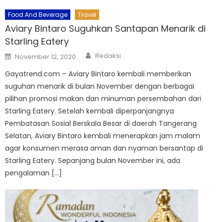
Food And Beverage
Travel
Aviary Bintaro Suguhkan Santapan Menarik di
Starling Eatery
Author
Posted
Redaksi
November 12, 2020
on
Gayatrend.com – Aviary Bintaro kembali memberikan
suguhan menarik di bulan November dengan berbagai
pilihan promosi makan dan minuman persembahan dari
Starling Eatery. Setelah kembali diperpanjangnya
Pembatasan Sosial Berskala Besar di daerah Tangerang
Selatan, Aviary Bintaro kembali menerapkan jam malam
agar konsumen merasa aman dan nyaman bersantap di
Starling Eatery. Sepanjang bulan November ini, ada
pengalaman […]