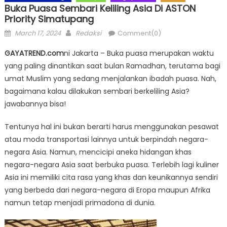
Buka Puasa Sembari Keliling Asia Di ASTON
Priority Simatupang
Posted
Author
March 17, 2024
Redaksi
Comment(0)
on
GAYATREND.com
ni Jakarta – Buka puasa merupakan waktu
yang paling dinantikan saat bulan Ramadhan, terutama bagi
umat Muslim yang sedang menjalankan ibadah puasa. Nah,
bagaimana kalau dilakukan sembari berkeliling Asia?
jawabannya bisa!
Tentunya hal ini bukan berarti harus menggunakan pesawat
atau moda transportasi lainnya untuk berpindah negara-
negara Asia. Namun, mencicipi aneka hidangan khas
negara-negara Asia saat berbuka puasa. Terlebih lagi kuliner
Asia ini memiliki cita rasa yang khas dan keunikannya sendiri
yang berbeda dari negara-negara di Eropa maupun Afrika
namun tetap menjadi primadona di dunia.