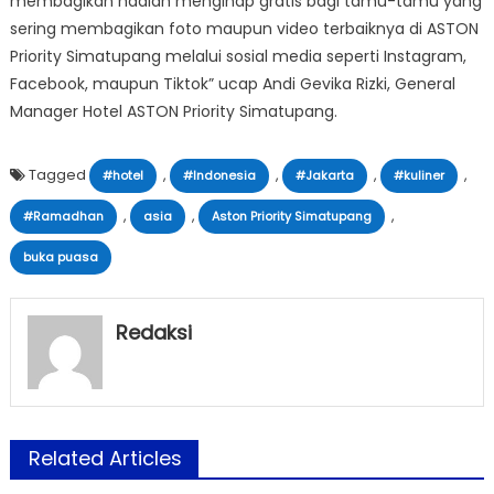
membagikan hadiah menginap gratis bagi tamu-tamu yang
sering membagikan foto maupun video terbaiknya di ASTON
Priority Simatupang melalui sosial media seperti Instagram,
Facebook, maupun Tiktok” ucap Andi Gevika Rizki, General
Manager Hotel ASTON Priority Simatupang.
Tagged
,
,
,
,
#hotel
#Indonesia
#Jakarta
#kuliner
,
,
,
#Ramadhan
asia
Aston Priority Simatupang
buka puasa
Redaksi
Related Articles