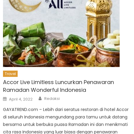
Travel
Accor Live Limitless Luncurkan Penawaran
Ramadan Wonderful Indonesia
Author
Posted
Redaksi
April 4, 2022
on
GAYATREND.com – Lebih dari seratus restoran di hotel Accor
di seluruh Indonesia mengundang para tamu untuk datang
bersama untuk berbuka puasa Ramadan ini dan menikmati
cita rasa Indonesia yang luar biasa dengan penawaran