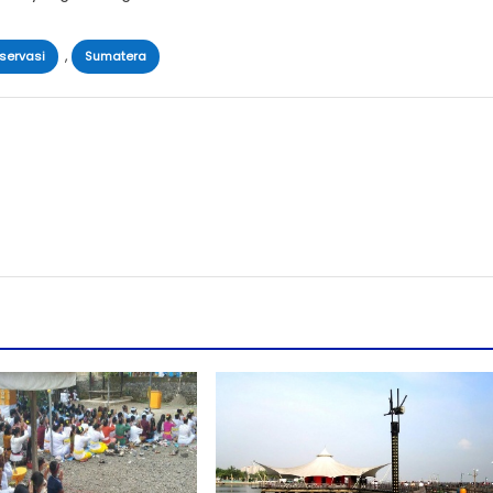
,
servasi
Sumatera