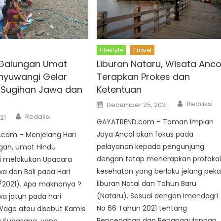
Lifestyle
Travel
Galungan Umat
Liburan Nataru, Wisata Anco
nyuwangi Gelar
Terapkan Prokes dan
 Sugihan Jawa dan
Ketentuan
Author
Posted
Redaksi
December 25, 2021
on
Author
Redaksi
021
GAYATREND.com – Taman Impian
Jaya Ancol akan fokus pada
com – Menjelang Hari
pelayanan kepada pengunjung
gan, umat Hindu
dengan tetap menerapkan protoko
 melakukan Upacara
kesehatan yang berlaku jelang pek
a dan Bali pada Hari
liburan Natal dan Tahun Baru
/2021). Apa maknanya ?
(Nataru). Sesuai dengan Imendagri
a jatuh pada hari
No 66 Tahun 2021 tentang
Wage atau disebut Kamis
Pencegahan dan Penanggulangan