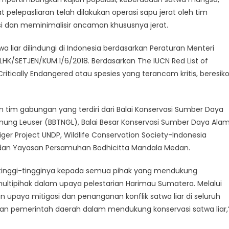
 pelepasliaran telah dilakukan operasi sapu jerat oleh tim
si dan meminimalisir ancaman khususnya jerat.
 liar dilindungi di Indonesia berdasarkan Peraturan Menteri
HK/SETJEN/KUM.1/6/2018. Berdasarkan The IUCN Red List of
itically Endangered atau spesies yang terancam kritis, beresik
an tim gabungan yang terdiri dari Balai Konservasi Sumber Daya
nung Leuser (BBTNGL), Balai Besar Konservasi Sumber Daya Ala
iger Project UNDP, Wildlife Conservation Society-Indonesia
, dan Yayasan Persamuhan Bodhicitta Mandala Medan.
etinggi-tingginya kepada semua pihak yang mendukung
ultipihak dalam upaya pelestarian Harimau Sumatera. Melalui
n upaya mitigasi dan penanganan konflik satwa liar di seluruh
dan pemerintah daerah dalam mendukung konservasi satwa liar,