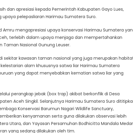
sih dan apresiasi kepada Pemerintah Kabupaten Gayo Lues,
 upaya pelepasliaran Harimau Sumatera Suro.
Amru mengapresiasi upaya konservasi Harimau Sumatera yan
 Aceh, terlebih dalam upaya menjaga dan mempertahankan
n Taman Nasional Gunung Leuser.
i sekitar kawasan taman nasional yang juga merupakan habita
lestarian alam khususnya satwa liar Harimau Sumatera
rburuan yang dapat menyebabkan kematian satwa liar yang
lui perangkap jebak (box trap) akibat berkonflik di Desa
ten Aceh Singkil. Selanjutnya Harimau Sumatera Suro dititipk
embaga Konservasi Barumun Nagari Wildlife Sanctuary,
mberikan kenyamanan serta guna dilakukan observasi lebih
atera Utara, dan Yayasan Persamuhan Bodhicitta Mandala Meda
aran yang sedang dilakukan oleh tim.