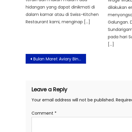
Wage Wuku
hidangan yang dapat dinikmati di
dilakukan 
dalam kamar atau di Swiss-Kitchen
menyongson
Restaurant kami, menginap […]
Galungan. 
Sundarigam
pada hari 
[…]
Post
Bulan Maret Aviary Bintaro Hadirkan Paket Hemat Menginap dan Bird Talk
navigation
Leave a Reply
Your email address will not be published.
Require
Comment
*