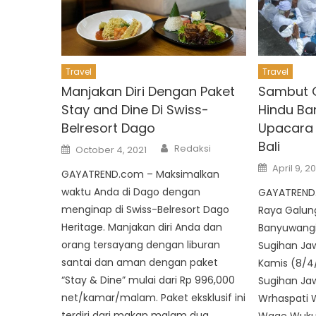
Travel
Travel
Manjakan Diri Dengan Paket
Sambut 
Stay and Dine Di Swiss-
Hindu Ba
Belresort Dago
Upacara
Bali
Author
Posted
Redaksi
October 4, 2021
on
Posted
April 9, 2
GAYATREND.com – Maksimalkan
on
waktu Anda di Dago dengan
GAYATREND.
menginap di Swiss-Belresort Dago
Raya Galun
Heritage. Manjakan diri Anda dan
Banyuwangi
orang tersayang dengan liburan
Sugihan Jaw
santai dan aman dengan paket
Kamis (8/4
“Stay & Dine” mulai dari Rp 996,000
Sugihan Jaw
net/kamar/malam. Paket eksklusif ini
Wrhaspati 
terdiri dari makan malam dua