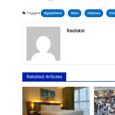
Tagged
,
,
,
#gayatrend
Alam
Harimau
Kon
Redaksi
Related Articles