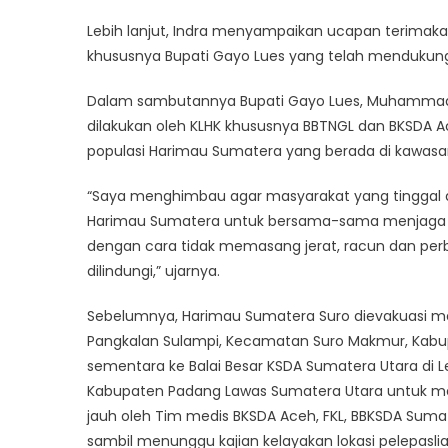
Lebih lanjut, Indra menyampaikan ucapan terimaka
khususnya Bupati Gayo Lues yang telah mendukung
Dalam sambutannya Bupati Gayo Lues, Muhammad 
dilakukan oleh KLHK khususnya BBTNGL dan BKSDA
populasi Harimau Sumatera yang berada di kawasa
“Saya menghimbau agar masyarakat yang tinggal d
Harimau Sumatera untuk bersama-sama menjaga ke
dengan cara tidak memasang jerat, racun dan pe
dilindungi,” ujarnya.
Sebelumnya, Harimau Sumatera Suro dievakuasi mela
Pangkalan Sulampi, Kecamatan Suro Makmur, Kabupa
sementara ke Balai Besar KSDA Sumatera Utara di L
Kabupaten Padang Lawas Sumatera Utara untuk me
jauh oleh Tim medis BKSDA Aceh, FKL, BBKSDA Sum
sambil menunggu kajian kelayakan lokasi pelepasli