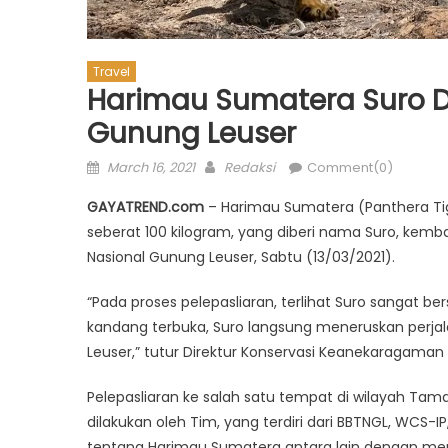
Travel
Harimau Sumatera Suro D
Gunung Leuser
Posted
Author
March 16, 2021
Redaksi
Comment(0)
on
GAYATREND.com
– Harimau Sumatera (Panthera Tig
seberat 100 kilogram, yang diberi nama Suro, kemba
Nasional Gunung Leuser, Sabtu (13/03/2021).
“Pada proses pelepasliaran, terlihat Suro sangat b
kandang terbuka, Suro langsung meneruskan perj
Leuser,” tutur Direktur Konservasi Keanekaragaman H
Pelepasliaran ke salah satu tempat di wilayah Tama
dilakukan oleh Tim, yang terdiri dari BBTNGL, WCS-I
tentang Harimau Sumatera antara lain dengan me