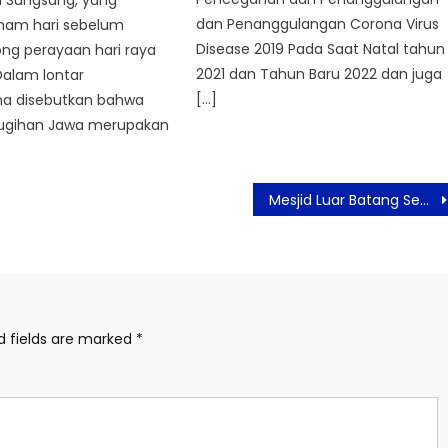
 Sungsang, yang
dan Penanggulangan Corona Virus
enam hari sebelum
Disease 2019 Pada Saat Natal tahun
g perayaan hari raya
2021 dan Tahun Baru 2022 dan juga
Dalam lontar
[…]
a disebutkan bahwa
Sugihan Jawa merupakan
Mesjid Luar Batang Sebagai Destinasi Wisata
d fields are marked
*