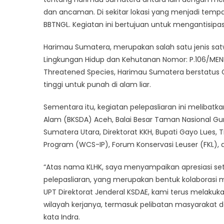
dan ancaman. Di sekitar lokasi yang menjadi tempat
BBTNGL. Kegiatan ini bertujuan untuk mengantisipa
Harimau Sumatera, merupakan salah satu jenis satwa
Lingkungan Hidup dan Kehutanan Nomor: P.106/MENL
Threatened Species, Harimau Sumatera berstatus Cr
tinggi untuk punah di alam liar.
Sementara itu, kegiatan pelepasliaran ini melibatk
Alam (BKSDA) Aceh, Balai Besar Taman Nasional Gu
Sumatera Utara, Direktorat KKH, Bupati Gayo Lues, T
Program (WCS-IP), Forum Konservasi Leuser (FKL)
“Atas nama KLHK, saya menyampaikan apresiasi s
pelepasliaran, yang merupakan bentuk kolaborasi m
UPT Direktorat Jenderal KSDAE, kami terus melakuka
wilayah kerjanya, termasuk pelibatan masyarakat 
kata Indra.