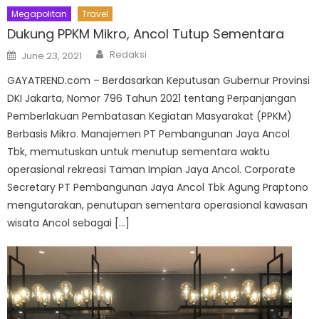
Megapolitan
Travel
Dukung PPKM Mikro, Ancol Tutup Sementara
Author
Posted
Redaksi
June 23, 2021
on
GAYATREND.com – Berdasarkan Keputusan Gubernur Provinsi
DKI Jakarta, Nomor 796 Tahun 2021 tentang Perpanjangan
Pemberlakuan Pembatasan Kegiatan Masyarakat (PPKM)
Berbasis Mikro. Manajemen PT Pembangunan Jaya Ancol
Tbk, memutuskan untuk menutup sementara waktu
operasional rekreasi Taman Impian Jaya Ancol. Corporate
Secretary PT Pembangunan Jaya Ancol Tbk Agung Praptono
mengutarakan, penutupan sementara operasional kawasan
wisata Ancol sebagai […]