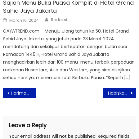
Sajian Menu Buka Puasa Komplit di Hotel Grand
Sahid Jaya Jakarta
Author
Posted
Redaksi
March 16, 2024
on
GAYATREND.com – Menuju ulang tahun ke 50, Hotel Grand
Sahid Jaya Jakarta, yang jatuh pada 23 Maret 2024
mendatang dan sekaligus bertepatan dengan bulan suci
Ramadan 1445 H, Hotel Grand Sahid Jaya Jakarta
menghadirkan lebih dari 100 menu-menu terbaik perpaduan
makanan Nusantara, Asia dan Western, yang siap disajikan
setiap harinya, menemani saat Berbuka Puasa. “Seperti […]
Post
Harimau Sumatera Suro Dilepasliarkan di Taman Nasional Gunung Leuser
Habiskan Waktu di Karantina Wanita ini Buat Gaun Dari Bahan Bekas
navigation
Leave a Reply
Your email address will not be published.
Required fields