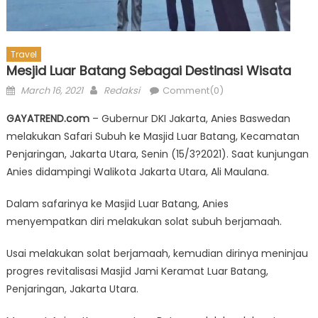
Travel
Mesjid Luar Batang Sebagai Destinasi Wisata
Posted
Author
March 16, 2021
Redaksi
Comment(0)
on
GAYATREND.com
– Gubernur DKI Jakarta, Anies Baswedan
melakukan Safari Subuh ke Masjid Luar Batang, Kecamatan
Penjaringan, Jakarta Utara, Senin (15/3?2021). Saat kunjungan
Anies didampingi Walikota Jakarta Utara, Ali Maulana.
Dalam safarinya ke Masjid Luar Batang, Anies
menyempatkan diri melakukan solat subuh berjamaah.
Usai melakukan solat berjamaah, kemudian dirinya meninjau
progres revitalisasi Masjid Jami Keramat Luar Batang,
Penjaringan, Jakarta Utara.