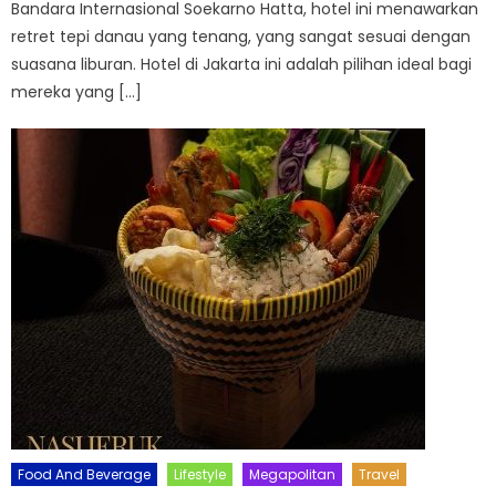
Bandara Internasional Soekarno Hatta, hotel ini menawarkan
retret tepi danau yang tenang, yang sangat sesuai dengan
suasana liburan. Hotel di Jakarta ini adalah pilihan ideal bagi
mereka yang […]
Food And Beverage
Lifestyle
Megapolitan
Travel