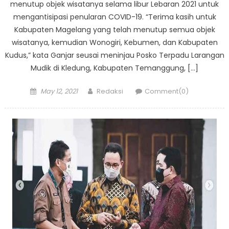
menutup objek wisatanya selama libur Lebaran 2021 untuk
mengantisipasi penularan COVID-19. “Terima kasih untuk
Kabupaten Magelang yang telah menutup semua objek
wisatanya, kemudian Wonogiri, Kebumen, dan Kabupaten
Kudus,” kata Ganjar seusai meninjau Posko Terpadu Larangan
Mudik di Kledung, Kabupaten Temanggung, […]
Posted
Author
May 12, 2021
Redaksi
Comment(0)
on