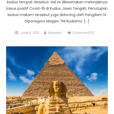
kedua tempat tersebut. Hal ini dikarenakan melonjaknya
kasus positif Covid-19 di Kudus, Jawa Tengah. Penutupan
kedua makam tersebut juga didorong oleh Pangdam IV
Diponegoro Mayjen TNI Rudianto. […]
Posted
Author
June 6, 2021
Redaksi
Comment(0)
on