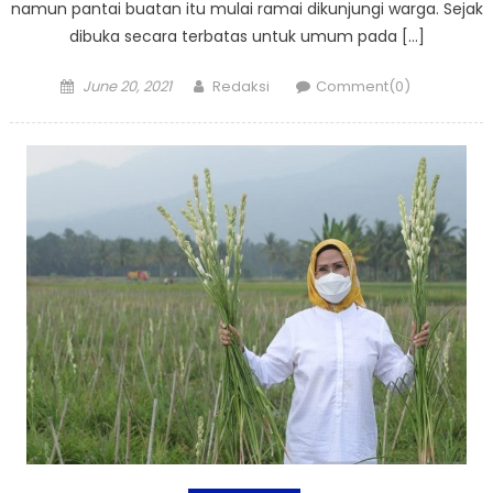
namun pantai buatan itu mulai ramai dikunjungi warga. Sejak
dibuka secara terbatas untuk umum pada […]
Posted
Author
June 20, 2021
Redaksi
Comment(0)
on