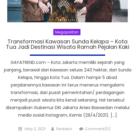
Megapolitan
Transformasi Kawasan Sunda Kelapa – Kota
Tua Jadi Destinasi Wisata Ramah Pejalan Kaki
GAYATREND.com – Kota Jakarta memiliki sejarah yang
panjang, berawal dari kawasan seluas 240 hektar, dari Sunda
Kelapa, hingga Kota Tua. Dalam hampir 5 abad
perjalanannya kawasan ini terus menerus mengalami
transformasi, dari pusat pemerintahan/ perdagangan
menjadi pusat wisata kita kenal sekarang. Hal tersebut
disampaikan Gubernur DKI Jakarta Anies Baswedan melalui
media sosial Instagram, Kamis (29/4/2021). […]
Posted
Author
May 2, 2021
Redaksi
Comment(0)