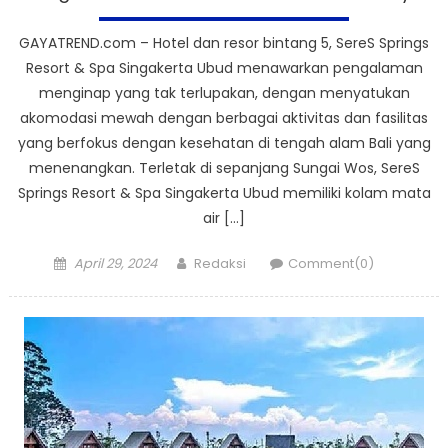
GAYATREND.com – Hotel dan resor bintang 5, SereS Springs
Resort & Spa Singakerta Ubud menawarkan pengalaman
menginap yang tak terlupakan, dengan menyatukan
akomodasi mewah dengan berbagai aktivitas dan fasilitas
yang berfokus dengan kesehatan di tengah alam Bali yang
menenangkan. Terletak di sepanjang Sungai Wos, SereS
Springs Resort & Spa Singakerta Ubud memiliki kolam mata
air […]
Posted
Author
April 29, 2024
Redaksi
Comment(0)
on