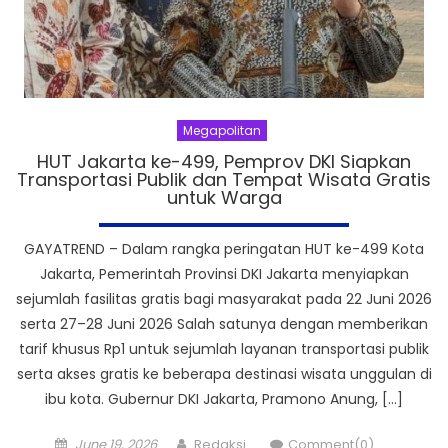
Megapolitan
HUT Jakarta ke-499, Pemprov DKI Siapkan
Transportasi Publik dan Tempat Wisata Gratis
untuk Warga
GAYATREND – Dalam rangka peringatan HUT ke-499 Kota
Jakarta, Pemerintah Provinsi DKI Jakarta menyiapkan
sejumlah fasilitas gratis bagi masyarakat pada 22 Juni 2026
serta 27–28 Juni 2026 Salah satunya dengan memberikan
tarif khusus Rp1 untuk sejumlah layanan transportasi publik
serta akses gratis ke beberapa destinasi wisata unggulan di
ibu kota. Gubernur DKI Jakarta, Pramono Anung, […]
Posted
Author
June 19, 2026
Redaksi
Comment(0)