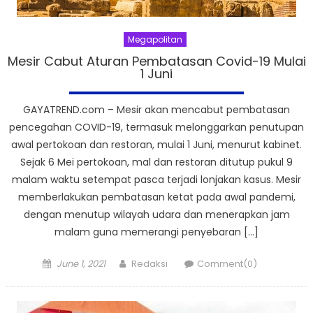
Megapolitan
Mesir Cabut Aturan Pembatasan Covid-19 Mulai
1 Juni
GAYATREND.com – Mesir akan mencabut pembatasan
pencegahan COVID-19, termasuk melonggarkan penutupan
awal pertokoan dan restoran, mulai 1 Juni, menurut kabinet.
Sejak 6 Mei pertokoan, mal dan restoran ditutup pukul 9
malam waktu setempat pasca terjadi lonjakan kasus. Mesir
memberlakukan pembatasan ketat pada awal pandemi,
dengan menutup wilayah udara dan menerapkan jam
malam guna memerangi penyebaran […]
Posted
Author
June 1, 2021
Redaksi
Comment(0)
on