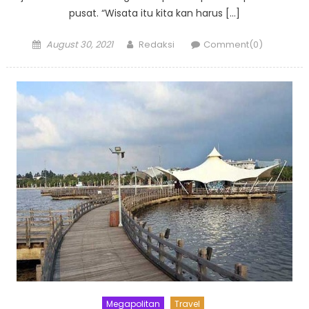
pusat. “Wisata itu kita kan harus […]
Posted
Author
August 30, 2021
Redaksi
Comment(0)
on
Megapolitan
Travel