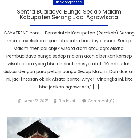
Uncategorized
Sentra Budidaya Bunga Sedap Malam
Kabupaten Serang Jadi Agrowisata
GAYATREND.com – Pemerintah Kabupaten (Pemkab) Serang
memproyeksikan sejumlah sentra budidaya bunga Sedap
Malam menjadi objek wisata alam atau agrowisata.
Pembudidaya bunga sedap malam akan diberikan konsep
wisata alam yang bisa diminati masyarakat. “Kami sudah
diskusi dengan para petani bunga Sedap Malam. Dan daerah
ini, jadi lintasan objek wisata pantai Anyer-Cinangka ini, kita
bisa jadikan agrowisata,” […]
Posted
Author
June 17, 2021
Redaksi
Comment(0)
on