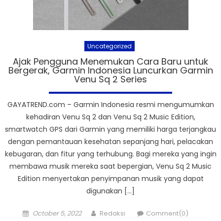
Uncategorized
Ajak Pengguna Menemukan Cara Baru untuk
Bergerak, Garmin Indonesia Luncurkan Garmin
Venu Sq 2 Series
GAYATREND.com – Garmin Indonesia resmi mengumumkan
kehadiran Venu Sq 2 dan Venu Sq 2 Music Edition,
smartwatch GPS dari Garmin yang memiliki harga terjangkau
dengan pemantauan kesehatan sepanjang hari, pelacakan
kebugaran, dan fitur yang terhubung. Bagi mereka yang ingin
membawa musik mereka saat bepergian, Venu Sq 2 Music
Edition menyertakan penyimpanan musik yang dapat
digunakan […]
Posted
Author
October 5, 2022
Redaksi
Comment(0)