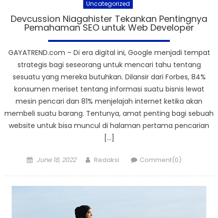
Uncategorized
Devcussion Niagahister Tekankan Pentingnya
Pemahaman SEO untuk Web Developer
GAYATREND.com – Di era digital ini, Google menjadi tempat
strategis bagi seseorang untuk mencari tahu tentang
sesuatu yang mereka butuhkan. Dilansir dari Forbes, 84%
konsumen meriset tentang informasi suatu bisnis lewat
mesin pencari dan 81% menjelajah internet ketika akan
membeli suatu barang. Tentunya, amat penting bagi sebuah
website untuk bisa muncul di halaman pertama pencarian
[…]
Posted
Author
June 18, 2022
Redaksi
Comment(0)
on