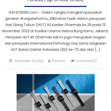
GAYATREND.com – Dalam rangka mengkampanyekan
gerakan #JagaSehatmu, KlikDokter hadir dalam perayaan
Hari Ulang Tahun (HUT) RS Kanker Dharmais ke 29 pada 13
November 2022 di Stadion Utama Gelora Bung Karno, Jakarta.
Perayaan HUT RS Dharmais kali ini juga merupakan bagian
dari perayaan International Pathology Day serta rangkaian
HUT Ikatan Dokter Indonesia (IDI) ke-72 dan Hari […]
Posted
Author
November 14, 2022
Redaksi
Comment(0)
on