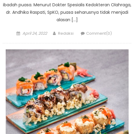
ibadah puasa. Menurut Dokter Spesialis Kedokteran Olahraga,
dr. Andhika Raspati, SpKO, puasa seharusnya tidak menjadi
alasan […]
Posted
Author
April 24, 2022
Redaksi
Comment(0)
on