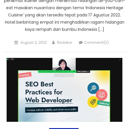
penikmat kuliner dengan menikmati hidangan all-you-can-
eat masakan nusantara dengan tema ‘Indonesia Heritage
Cuisine’ yang akan tersedia tepat pada 17 Agustus 2022.
Hotel berbintang empat ini menghadirkan ragam hidangan
kaya rempah dan bumbu Indonesia […]
Posted
Author
August 2, 2022
Redaksi
Comment(0)
on