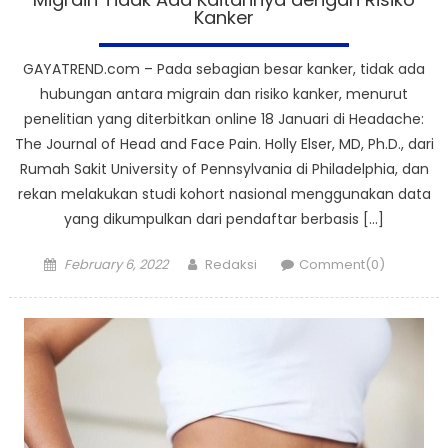
Kanker
GAYATREND.com – Pada sebagian besar kanker, tidak ada
hubungan antara migrain dan risiko kanker, menurut
penelitian yang diterbitkan online 18 Januari di Headache:
The Journal of Head and Face Pain. Holly Elser, MD, Ph.D., dari
Rumah Sakit University of Pennsylvania di Philadelphia, dan
rekan melakukan studi kohort nasional menggunakan data
yang dikumpulkan dari pendaftar berbasis […]
Posted
Author
February 6, 2022
Redaksi
Comment(0)
on