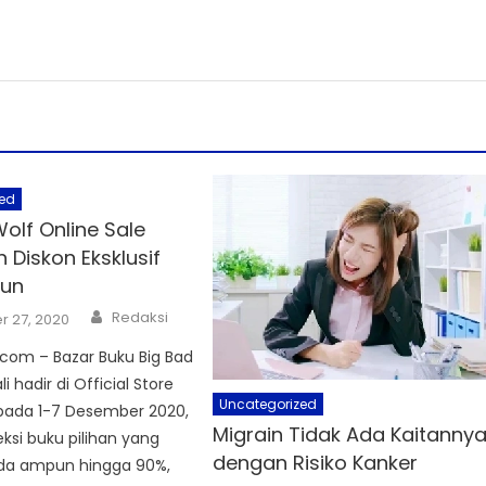
ed
olf Online Sale
 Diskon Eksklusif
hun
Author
Redaksi
 27, 2020
com – Bazar Buku Big Bad
 hadir di Official Store
Uncategorized
pada 1-7 Desember 2020,
Migrain Tidak Ada Kaitanny
ksi buku pilihan yang
dengan Risiko Kanker
ada ampun hingga 90%,