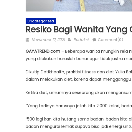
Uncategorized
Resiko Bagi Wanita Yang 
Posted
Author
November 12, 2021
Redaksi
Comment(0)
on
GAYATREND.com
– Beberapa wanita mungkin rela m
yang dilakukan haruslah benar agar tidak justru m
Dikutip DetikHealth, praktisi fitness dan diet Yulia
dalam melakukan diet, karena dapat mengganggu f
Ketika diet, umumnya seseorang akan mengonsumsi l
“Yang tadinya harusnya jatah kita 2.000 kalori, badan
“500 lagi kan kita hutang sama badan, badan kita
badan mengurai lemak supaya bisa jadi energi unt