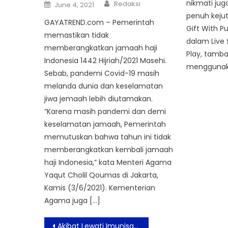
Author
Posted
nikmati jug
Redaksi
June 4, 2021
on
penuh kejut
GAYATREND.com – Pemerintah
Gift With P
memastikan tidak
dalam Live 
memberangkatkan jamaah haji
Play, tamba
Indonesia 1442 Hijriah/2021 Masehi.
menggunaka
Sebab, pandemi Covid-19 masih
melanda dunia dan keselamatan
jiwa jemaah lebih diutamakan.
“Karena masih pandemi dan demi
keselamatan jamaah, Pemerintah
memutuskan bahwa tahun ini tidak
memberangkatkan kembali jamaah
haji Indonesia,” kata Menteri Agama
Yaqut Cholil Qoumas di Jakarta,
Kamis (3/6/2021). Kementerian
Agama juga […]
Post
Akibat Lewati Imunisasi Campak, Anak Rentan Tertular Penyakit