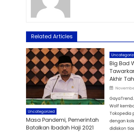
Related Articles
Uncategoriz
Big Bad W
Tawarkan
Akhir Ta
Posted
November
on
GayaTrend.
Wolf kembali
Uncategorized
Tokopedia 
Masa Pandemi, Pemerintah
dengan kole
Batalkan Ibadah Haji 2021
didiskon ti