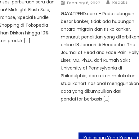
Author
Posted
a sesi perburuan seru dan
Redaksi
February 6, 2022
on
an! Midnight Flash Sale,
GAYATREND.com – Pada sebagian
urchase, Special Bundle
besar kanker, tidak ada hubungan
Shopping di Tokopedia
antara migrain dan risiko kanker,
han Diskon hingga 10%
menurut penelitian yang diterbitka
n produk […]
online 18 Januari di Headache: The
Journal of Head and Face Pain. Holly
Elser, MD, Ph.D., dari Rumah Sakit
University of Pennsylvania di
Philadelphia, dan rekan melakukan
studi kohort nasional menggunaka
data yang dikumpulkan dari
pendaftar berbasis […]
Kebiasaan Yang Kurang Tepat Dilakukan, Salah Satunya Gosok Gigi Setelah Makan