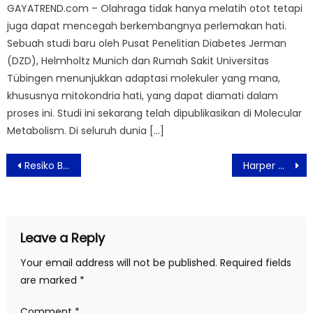
GAYATREND.com – Olahraga tidak hanya melatih otot tetapi
juga dapat mencegah berkembangnya perlemakan hati.
Sebuah studi baru oleh Pusat Penelitian Diabetes Jerman
(DZD), Helmholtz Munich dan Rumah Sakit Universitas
Tübingen menunjukkan adaptasi molekuler yang mana,
khususnya mitokondria hati, yang dapat diamati dalam
proses ini. Studi ini sekarang telah dipublikasikan di Molecular
Metabolism. Di seluruh dunia […]
Post
Resiko Bagi Wanita yang Gemar Diet Ekstrem
Harper MT Haryono Gelar Open House & Wedding Organizer Gathering 2021
navigation
Leave a Reply
Your email address will not be published.
Required fields
are marked
*
Comment
*