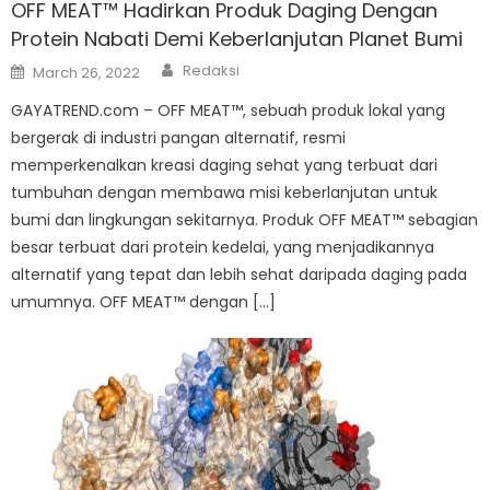
OFF MEAT™️ Hadirkan Produk Daging Dengan
Protein Nabati Demi Keberlanjutan Planet Bumi
Author
Posted
Redaksi
March 26, 2022
on
GAYATREND.com – OFF MEAT™️, sebuah produk lokal yang
bergerak di industri pangan alternatif, resmi
memperkenalkan kreasi daging sehat yang terbuat dari
tumbuhan dengan membawa misi keberlanjutan untuk
bumi dan lingkungan sekitarnya. Produk OFF MEAT™️ sebagian
besar terbuat dari protein kedelai, yang menjadikannya
alternatif yang tepat dan lebih sehat daripada daging pada
umumnya. OFF MEAT™️ dengan […]