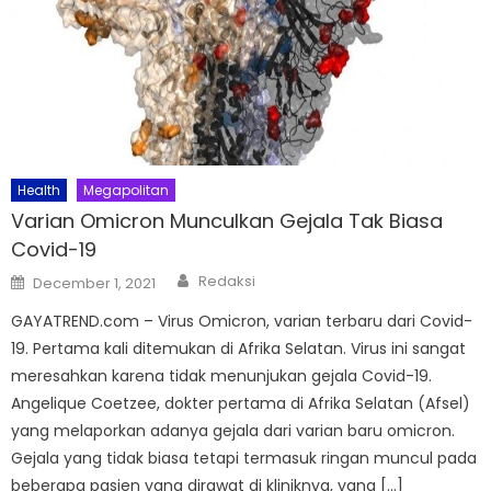
Health
Megapolitan
Varian Omicron Munculkan Gejala Tak Biasa
Covid-19
Author
Posted
Redaksi
December 1, 2021
on
GAYATREND.com – Virus Omicron, varian terbaru dari Covid-
19. Pertama kali ditemukan di Afrika Selatan. Virus ini sangat
meresahkan karena tidak menunjukan gejala Covid-19.
Angelique Coetzee, dokter pertama di Afrika Selatan (Afsel)
yang melaporkan adanya gejala dari varian baru omicron.
Gejala yang tidak biasa tetapi termasuk ringan muncul pada
beberapa pasien yang dirawat di kliniknya, yang […]