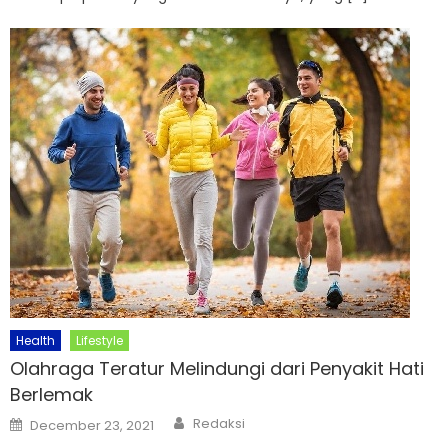
Health
Lifestyle
Olahraga Teratur Melindungi dari Penyakit Hati
Berlemak
Author
Posted
Redaksi
December 23, 2021
on