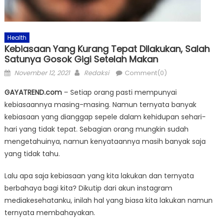
Health
Kebiasaan Yang Kurang Tepat Dilakukan, Salah
Satunya Gosok Gigi Setelah Makan
Posted
Author
November 12, 2021
Redaksi
Comment(0)
on
GAYATREND.com
– Setiap orang pasti mempunyai
kebiasaannya masing-masing. Namun ternyata banyak
kebiasaan yang dianggap sepele dalam kehidupan sehari-
hari yang tidak tepat. Sebagian orang mungkin sudah
mengetahuinya, namun kenyataannya masih banyak saja
yang tidak tahu.
Lalu apa saja kebiasaan yang kita lakukan dan ternyata
berbahaya bagi kita? Dikutip dari akun instagram
mediakesehatanku, inilah hal yang biasa kita lakukan namun
ternyata membahayakan.