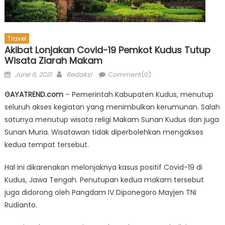
Travel
Akibat Lonjakan Covid-19 Pemkot Kudus Tutup
Wisata Ziarah Makam
Posted
Author
June 6, 2021
Redaksi
Comment(0)
on
GAYATREND.com
– Pemerintah Kabupaten Kudus, menutup
seluruh akses kegiatan yang menimbulkan kerumunan. Salah
satunya menutup wisata religi Makam Sunan Kudus dan juga
Sunan Muria. Wisatawan tidak diperbolehkan mengakses
kedua tempat tersebut.
Hal ini dikarenakan melonjaknya kasus positif Covid-19 di
Kudus, Jawa Tengah. Penutupan kedua makam tersebut
juga didorong oleh Pangdam IV Diponegoro Mayjen TNI
Rudianto.