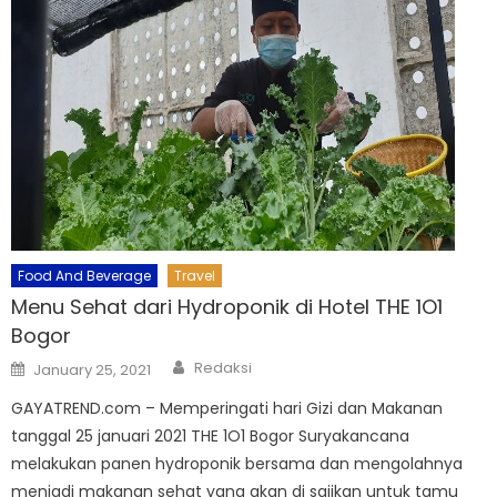
Food And Beverage
Travel
Menu Sehat dari Hydroponik di Hotel THE 1O1
Bogor
Author
Posted
Redaksi
January 25, 2021
on
GAYATREND.com – Memperingati hari Gizi dan Makanan
tanggal 25 januari 2021 THE 1O1 Bogor Suryakancana
melakukan panen hydroponik bersama dan mengolahnya
menjadi makanan sehat yang akan di sajikan untuk tamu