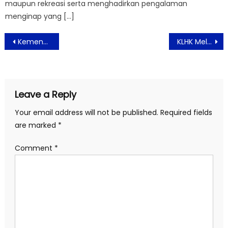
maupun rekreasi serta menghadirkan pengalaman
menginap yang […]
Post
KemenPPPA: Kekerasan Seksual Pada Anak dan Perempuan Mencapai Angka Tertinggi
KLHK Melepasliarkan Tiga Individu Berang-berang di Sungai Ciliwung
navigation
Leave a Reply
Your email address will not be published.
Required fields
are marked
*
Comment
*