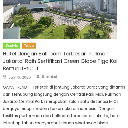
Lifestyle
Travel
Hotel dengan Ballroom Terbesar ‘Pullman
Jakarta’ Raih Sertifikasi Green Globe Tiga Kali
Berturut-turut
Author
Posted
Redaksi
July 16, 2026
on
GAYA TREND – Terletak di jantung Jakarta Barat yang dinamis
dan terhubung langsung dengan Central Park Mall, Pullman
Jakarta Central Park merupakan salah satu destinasi MICE
bergaya hidup modern terkemuka di Indonesia. Dengan
fasilitas pertemuan dan ballroom terbesar di Jakarta, hotel
ini setiap tahun menyambut ribuan wisatawan bisnis