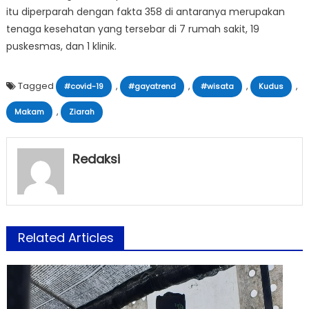
itu diperparah dengan fakta 358 di antaranya merupakan
tenaga kesehatan yang tersebar di 7 rumah sakit, 19
puskesmas, dan 1 klinik.
Tagged
,
,
,
,
#covid-19
#gayatrend
#wisata
Kudus
,
Makam
Ziarah
Redaksi
Related Articles