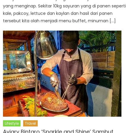
yang menginap. Sekitar 10kg sayuran yang di panen seperti
kale, pakcoy, lettuce dan kaylan dan hasil dari panen
tersebut kita olah menjadi menu buffet, minuman […]
Lifestyle
Travel
Aviary Bintaro ‘Sparkle and Shine’ Sambut