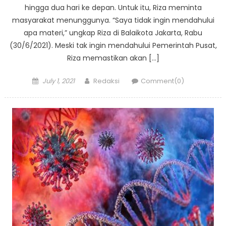
hingga dua hari ke depan. Untuk itu, Riza meminta
masyarakat menunggunya. “Saya tidak ingin mendahului
apa materi,” ungkap Riza di Balaikota Jakarta, Rabu
(30/6/2021). Meski tak ingin mendahului Pemerintah Pusat,
Riza memastikan akan […]
Posted
Author
July 1, 2021
Redaksi
Comment(0)
on