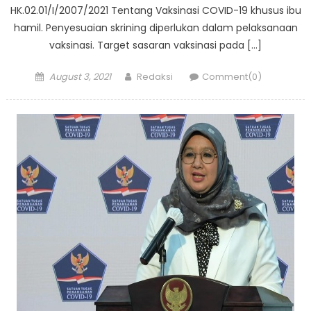
HK.02.01/I/2007/2021 Tentang Vaksinasi COVID-19 khusus ibu
hamil. Penyesuaian skrining diperlukan dalam pelaksanaan
vaksinasi. Target sasaran vaksinasi pada […]
Posted
Author
August 3, 2021
Redaksi
Comment(0)
on