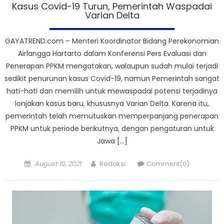
Kasus Covid-19 Turun, Pemerintah Waspadai
Varian Delta
GAYATREND.com – Menteri Koordinator Bidang Perekonomian
Airlangga Hartarto dalam Konferensi Pers Evaluasi dan
Penerapan PPKM mengatakan, walaupun sudah mulai terjadi
sedikit penurunan kasus Covid-19, namun Pemerintah sangat
hati-hati dan memilih untuk mewaspadai potensi terjadinya
lonjakan kasus baru, khususnya Varian Delta. Karena itu,
pemerintah telah memutuskan memperpanjang penerapan
PPKM untuk periode berikutnya, dengan pengaturan untuk
Jawa […]
Posted
Author
August 10, 2021
Redaksi
Comment(0)
on