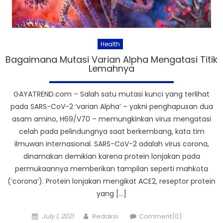
Health
Bagaimana Mutasi Varian Alpha Mengatasi Titik
Lemahnya
GAYATREND.com – Salah satu mutasi kunci yang terlihat
pada SARS-CoV-2 ‘varian Alpha’ – yakni penghapusan dua
asam amino, H69/V70 – memungkinkan virus mengatasi
celah pada pelindungnya saat berkembang, kata tim
ilmuwan internasional. SARS-CoV-2 adalah virus corona,
dinamakan demikian karena protein lonjakan pada
permukaannya memberikan tampilan seperti mahkota
(‘corona’). Protein lonjakan mengikat ACE2, reseptor protein
yang […]
Posted
Author
July 1, 2021
Redaksi
Comment(0)