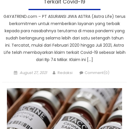
Terkait Covid-19
GAYATREND.com – PT ASURANSI JIWA ASTRA (Astra Life) terus
berkomitmen untuk memberikan layanan yang terbaik
kepada para nasabahnya terutama di masa pandemi yang
sudah berlangsung selama lebih dari satu setengah tahun
ini. Tercatat, mulai dari Februari 2020 hingga Juli 2021, Astra
Life telah membayarkan klaim terkait Covid-19 sebesar lebih
dari Rp 74 Miliar. Klaim ini […]
Posted
Author
August 27, 2021
Redaksi
Comment(0)
on