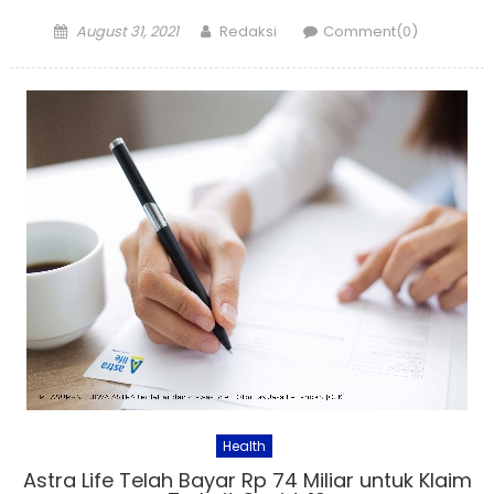
Posted
Author
August 31, 2021
Redaksi
Comment(0)
on
Health
Astra Life Telah Bayar Rp 74 Miliar untuk Klaim