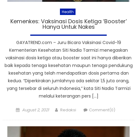
Health
Kemenkes: Vaksinasi Dosis Ketiga ‘Booster’
Hanya Untuk Nakes
GAYATREND.com – Juru Bicara Vaksinasi Covid-19
Kementerian Kesehatan Siti Nadia Tarmizi menegaskan
vaksinasi dosis ketiga atau booster saat ini hanya diberikan
baik kepada tenaga kesehatan maupun tenaga pendukung
kesehatan yang telah mendapatkan dosis pertama dan
kedua. “Diperkirakan jumlahnya ada sekitar 1,5 juta orang,
yang tersebar di seluruh Indonesia,” kata Siti Nadia Tarmizi
melalui keterangan pers […]
Posted
Author
August 2, 2021
Redaksi
Comment(0)
on