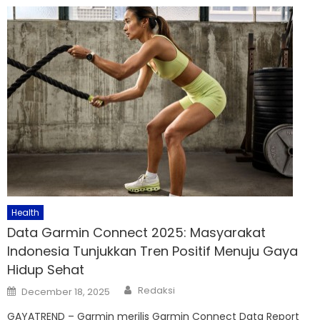
Health
Data Garmin Connect 2025: Masyarakat
Indonesia Tunjukkan Tren Positif Menuju Gaya
Hidup Sehat
Author
Posted
Redaksi
December 18, 2025
on
GAYATREND – Garmin merilis Garmin Connect Data Report