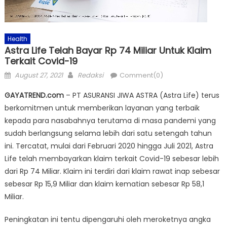
Health
Astra Life Telah Bayar Rp 74 Miliar Untuk Klaim
Terkait Covid-19
Posted
Author
August 27, 2021
Redaksi
Comment(0)
on
GAYATREND.com
– PT ASURANSI JIWA ASTRA (Astra Life) terus
berkomitmen untuk memberikan layanan yang terbaik
kepada para nasabahnya terutama di masa pandemi yang
sudah berlangsung selama lebih dari satu setengah tahun
ini. Tercatat, mulai dari Februari 2020 hingga Juli 2021, Astra
Life telah membayarkan klaim terkait Covid-19 sebesar lebih
dari Rp 74 Miliar. Klaim ini terdiri dari klaim rawat inap sebesar
sebesar Rp 15,9 Miliar dan klaim kematian sebesar Rp 58,1
Miliar.
Peningkatan ini tentu dipengaruhi oleh meroketnya angka