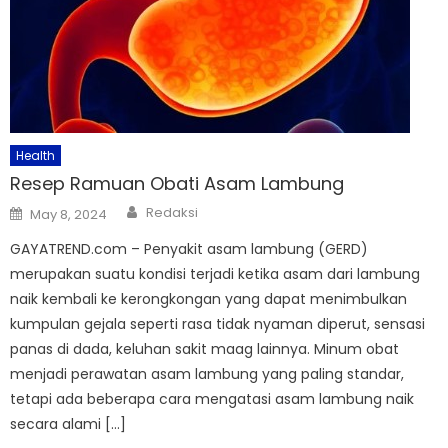
Health
Resep Ramuan Obati Asam Lambung
Author
Posted
Redaksi
May 8, 2024
on
GAYATREND.com – Penyakit asam lambung (GERD)
merupakan suatu kondisi terjadi ketika asam dari lambung
naik kembali ke kerongkongan yang dapat menimbulkan
kumpulan gejala seperti rasa tidak nyaman diperut, sensasi
panas di dada, keluhan sakit maag lainnya. Minum obat
menjadi perawatan asam lambung yang paling standar,
tetapi ada beberapa cara mengatasi asam lambung naik
secara alami […]