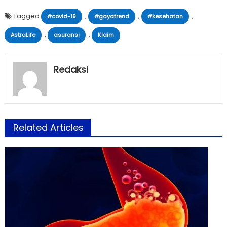
Tagged
,
,
,
#covid-19
#gayatrend
#kesehatan
,
,
AstraLife
asuransi
Klaim
Redaksi
Related Articles