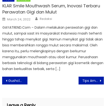
KLAR Smile Mouthwash Serum, Inovasi Terbaru
Perawatan Gigi dan Mulut
Author
Posted
Redaksi
March 24, 2022
on
GAYATREND.Com – Dalam melakukan perawatan gigi dan
mulut, sampai saat ini masyarakat Indonesia masih terhenti
hingga tahap menyikat gigi. Namun menyikat gigi tidak akan
bisa membersihkan rongga mulut secara maksimal. Oleh
karena itu, perlu melengkapinya dengan berkumur
menggunakan mouthwash atau obat kumur. Perusahaan
berbasis teknologi di bidang perawatan gigi kosmetik dengan
bahan berkualitas terbaik, serta […]
Post
Gushcloud Indonesia Bersama NGO dan Content Creator Ciptakan Aksi yang Berdampak Baik
Tips Aman Saat Anak Mulai Sekolah Tatap Muka
navigation
Leave a Reply