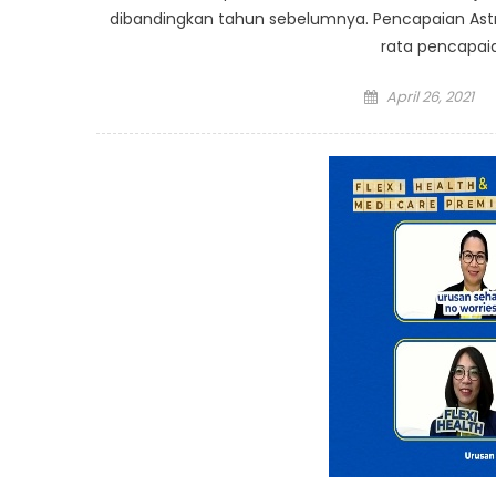
dibandingkan tahun sebelumnya. Pencapaian Astra 
rata pencapaian
Posted
April 26, 2021
on