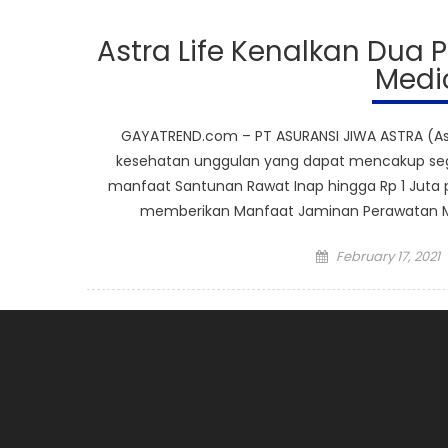
Astra Life Kenalkan Dua 
Medi
GAYATREND.com – PT ASURANSI JIWA ASTRA (Ast
kesehatan unggulan yang dapat mencakup segal
manfaat Santunan Rawat Inap hingga Rp 1 Juta 
memberikan Manfaat Jaminan Perawatan Me
Posted
February 17, 2021
on