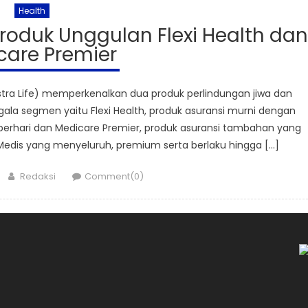
Health
Produk Unggulan Flexi Health dan
care Premier
ra Life) memperkenalkan dua produk perlindungan jiwa dan
a segmen yaitu Flexi Health, produk asuransi murni dengan
perhari dan Medicare Premier, produk asuransi tambahan yang
dis yang menyeluruh, premium serta berlaku hingga […]
Author
Redaksi
Comment(0)