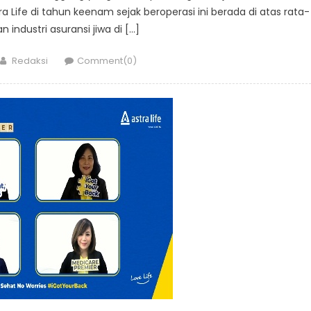
Life di tahun keenam sejak beroperasi ini berada di atas rata-
 industri asuransi jiwa di […]
Author
Redaksi
Comment(0)