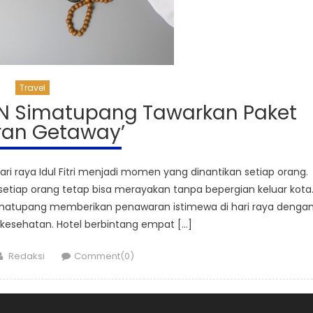
Travel
TON Simatupang Tawarkan Paket
ran Getaway’
i raya Idul Fitri menjadi momen yang dinantikan setiap orang.
etiap orang tetap bisa merayakan tanpa bepergian keluar kota
Simatupang memberikan penawaran istimewa di hari raya denga
 kesehatan. Hotel berbintang empat […]
Author
Redaksi
Comment(0)