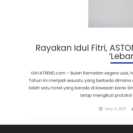
Rayakan Idul Fitri, AS
‘Leba
GAYATREND.com – Bulan Ramadan segera usai, har
Tahun ini menjadi sesuatu yang berbeda dimana s
Salah satu hotel yang berada di kawasan bisnis 
tetap mengikuti protokol
Posted
May 4, 2021
on