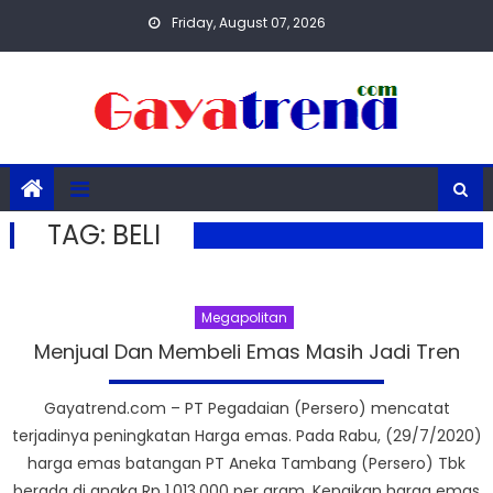
Skip
Friday, August 07, 2026
to
content
TAG:
BELI
Megapolitan
Menjual Dan Membeli Emas Masih Jadi Tren
Gayatrend.com – PT Pegadaian (Persero) mencatat
terjadinya peningkatan Harga emas. Pada Rabu, (29/7/2020)
harga emas batangan PT Aneka Tambang (Persero) Tbk
berada di angka Rp 1.013.000 per gram. Kenaikan harga emas