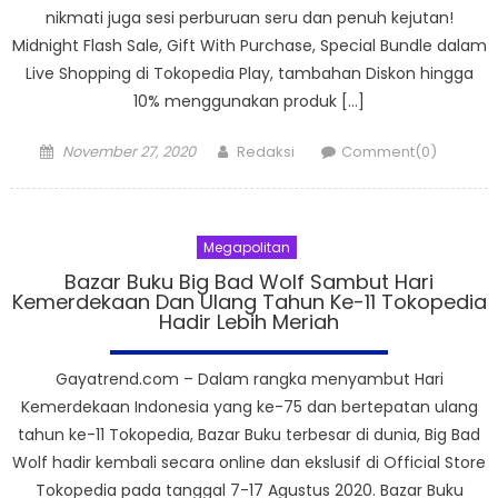
nikmati juga sesi perburuan seru dan penuh kejutan!
Midnight Flash Sale, Gift With Purchase, Special Bundle dalam
Live Shopping di Tokopedia Play, tambahan Diskon hingga
10% menggunakan produk […]
Posted
Author
November 27, 2020
Redaksi
Comment(0)
on
Megapolitan
Bazar Buku Big Bad Wolf Sambut Hari
Kemerdekaan Dan Ulang Tahun Ke-11 Tokopedia
Hadir Lebih Meriah
Gayatrend.com – Dalam rangka menyambut Hari
Kemerdekaan Indonesia yang ke-75 dan bertepatan ulang
tahun ke-11 Tokopedia, Bazar Buku terbesar di dunia, Big Bad
Wolf hadir kembali secara online dan ekslusif di Official Store
Tokopedia pada tanggal 7-17 Agustus 2020. Bazar Buku