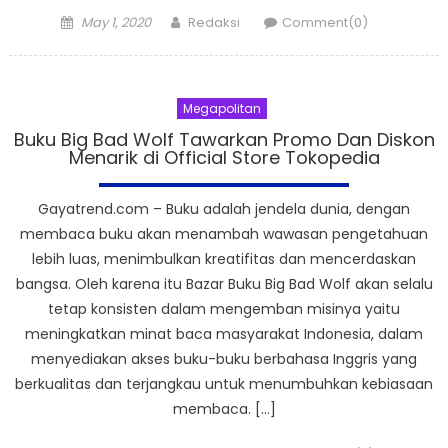
Posted
Author
May 1, 2020
Redaksi
Comment(0)
on
Megapolitan
Buku Big Bad Wolf Tawarkan Promo Dan Diskon
Menarik di Official Store Tokopedia
Gayatrend.com – Buku adalah jendela dunia, dengan
membaca buku akan menambah wawasan pengetahuan
lebih luas, menimbulkan kreatifitas dan mencerdaskan
bangsa. Oleh karena itu Bazar Buku Big Bad Wolf akan selalu
tetap konsisten dalam mengemban misinya yaitu
meningkatkan minat baca masyarakat Indonesia, dalam
menyediakan akses buku-buku berbahasa Inggris yang
berkualitas dan terjangkau untuk menumbuhkan kebiasaan
membaca. […]