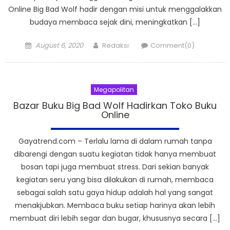
Online Big Bad Wolf hadir dengan misi untuk menggalakkan
budaya membaca sejak dini, meningkatkan […]
Posted
Author
August 6, 2020
Redaksi
Comment(0)
on
Megapolitan
Bazar Buku Big Bad Wolf Hadirkan Toko Buku
Online
Gayatrend.com – Terlalu lama di dalam rumah tanpa
dibarengi dengan suatu kegiatan tidak hanya membuat
bosan tapi juga membuat stress. Dari sekian banyak
kegiatan seru yang bisa dilakukan di rumah, membaca
sebagai salah satu gaya hidup adalah hal yang sangat
menakjubkan. Membaca buku setiap harinya akan lebih
membuat diri lebih segar dan bugar, khususnya secara […]