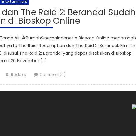
Entertainment
 dan The Raid 2: Berandal Sudah
n di Bioskop Online
m Tanah Air, #RumahSinemaIndonesia Bioskop Online menambah
but yaitu The Raid: Redemption dan The Raid 2: Berandal. Film Th
 disusul The Raid 2: Berandal yang dapat disaksikan di Bioskop
mulai 20 November […]
Author
Redaksi
Comment(0)