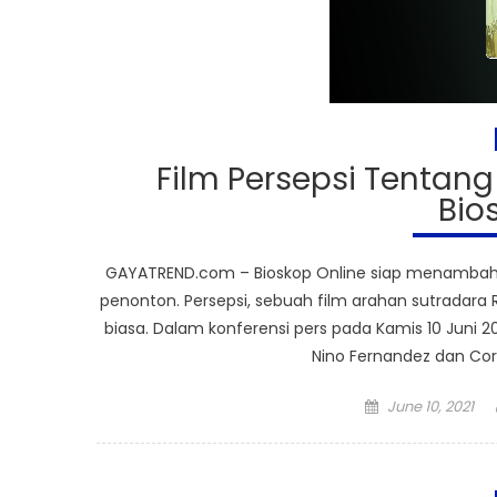
Film Persepsi Tentan
Bio
GAYATREND.com – Bioskop Online siap menambah
penonton. Persepsi, sebuah film arahan sutradara
biasa. Dalam konferensi pers pada Kamis 10 Juni 202
Nino Fernandez dan Cor
Posted
June 10, 2021
on