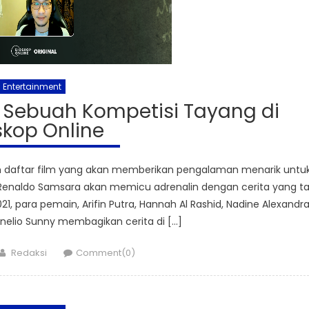
Entertainment
g Sebuah Kompetisi Tayang di
skop Online
 daftar film yang akan memberikan pengalaman menarik untu
 Renaldo Samsara akan memicu adrenalin dengan cerita yang t
1, para pemain, Arifin Putra, Hannah Al Rashid, Nadine Alexandra
nelio Sunny membagikan cerita di […]
Author
Redaksi
Comment(0)