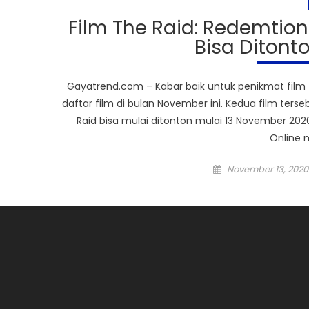
Film The Raid: Redemtion
Bisa Ditonto
Gayatrend.com – Kabar baik untuk penikmat fil
daftar film di bulan November ini. Kedua film terse
Raid bisa mulai ditonton mulai 13 November 2020,
Online 
Posted
November 13, 2020
on