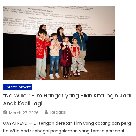
Entertainment
“Na Willa”: Film Hangat yang Bikin Kita Ingin Jadi
Anak Kecil Lagi
Author
Posted
Redaksi
March 27, 2026
on
GAYATREND — Di tengah deretan film yang datang dan pergi,
Na Willa hadir sebagai pengalaman yang terasa personal.