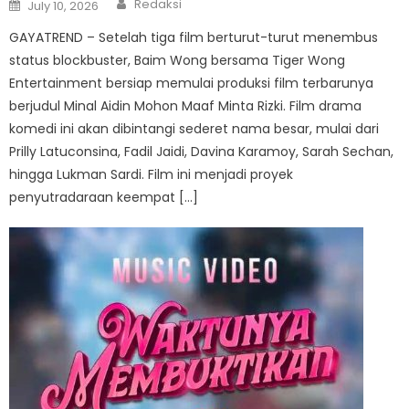
Author
Posted
Redaksi
July 10, 2026
on
GAYATREND – Setelah tiga film berturut-turut menembus
status blockbuster, Baim Wong bersama Tiger Wong
Entertainment bersiap memulai produksi film terbarunya
berjudul Minal Aidin Mohon Maaf Minta Rizki. Film drama
komedi ini akan dibintangi sederet nama besar, mulai dari
Prilly Latuconsina, Fadil Jaidi, Davina Karamoy, Sarah Sechan,
hingga Lukman Sardi. Film ini menjadi proyek
penyutradaraan keempat […]