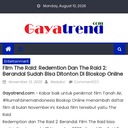
Skip
Monday, August 10, 2026
to
content
Entertainment
Film The Raid: Redemtion Dan The Raid 2:
Berandal Sudah Bisa Ditonton Di Bioskop Online
Posted
Author
November 13, 2020
Redaksi
Comment(0)
on
Gayatrend.com
– Kabar baik untuk penikmat film Tanah Air,
#RumahSinemaIndonesia Bioskop Online menambah daftar
film di bulan November ini. Kedua film tersebut yaitu The
Raid:
Redemption dan The Raid 2: Berandal. Film The Raid bisa