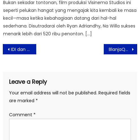
Bukan sekadar tontonan, film produksi Visinema Studios ini
seperti pelukan hangat yang mengajak kita kembali ke masa
kecil—masa ketika kebahagiaan datang dari hal-hal
sederhana. Disutradarai oleh Ryan Adriandhy, Na Willa sukses
menarik lebih dari 520 ribu penonton. […]
Post
IDI dan KlikDokter Rayakan HBDI Gelar Cycling for Donation (CFD) 2020
BlanjaQue Hadirkan Pembeli Selera Pilihan
navigation
Leave a Reply
Your email address will not be published.
Required fields
are marked
*
Comment
*