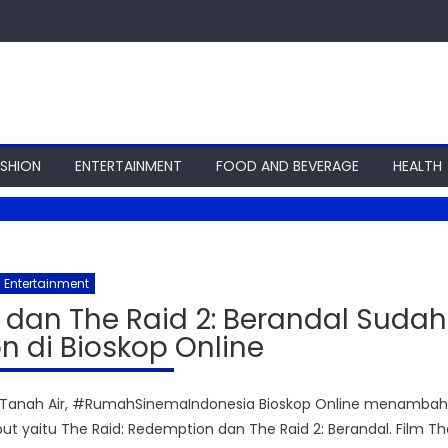
ASHION
ENTERTAINMENT
FOOD AND BEVERAGE
HEALTH
Entertainment
 dan The Raid 2: Berandal Sudah
n di Bioskop Online
m Tanah Air, #RumahSinemaIndonesia Bioskop Online menambah
but yaitu The Raid: Redemption dan The Raid 2: Berandal. Film Th