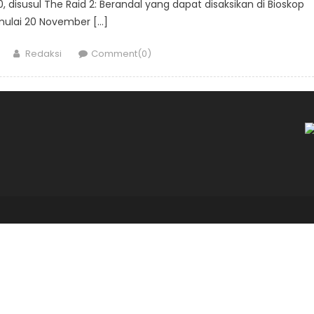
 disusul The Raid 2: Berandal yang dapat disaksikan di Bioskop
mulai 20 November […]
Author
Redaksi
Comment(0)