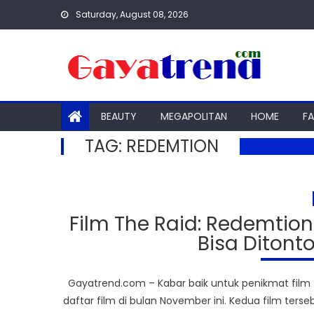
Skip
Saturday, August 08, 2026
to
content
BEAUTY
MEGAPOLITAN
HOME
F
TAG:
REDEMTION
Film The Raid: Redemtion
Bisa Ditonto
Gayatrend.com – Kabar baik untuk penikmat fil
daftar film di bulan November ini. Kedua film terse