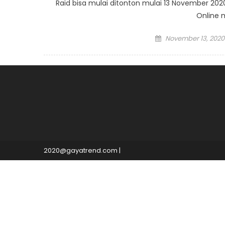
Raid bisa mulai ditonton mulai 13 November 2020,
Online 
Posted
November 13, 2020
on
2020@gayatrend.com
|