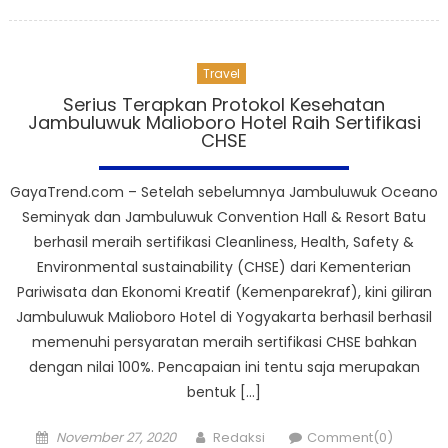
on
Travel
Serius Terapkan Protokol Kesehatan
Jambuluwuk Malioboro Hotel Raih Sertifikasi
CHSE
GayaTrend.com – Setelah sebelumnya Jambuluwuk Oceano
Seminyak dan Jambuluwuk Convention Hall & Resort Batu
berhasil meraih sertifikasi Cleanliness, Health, Safety &
Environmental sustainability (CHSE) dari Kementerian
Pariwisata dan Ekonomi Kreatif (Kemenparekraf), kini giliran
Jambuluwuk Malioboro Hotel di Yogyakarta berhasil berhasil
memenuhi persyaratan meraih sertifikasi CHSE bahkan
dengan nilai 100%. Pencapaian ini tentu saja merupakan
bentuk […]
Posted
Author
November 27, 2020
Redaksi
Comment(0)