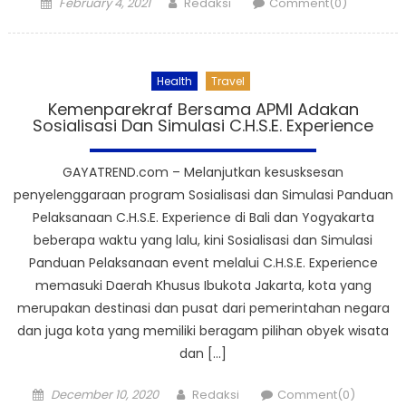
Posted
Author
February 4, 2021
Redaksi
Comment(0)
on
Health
Travel
Kemenparekraf Bersama APMI Adakan
Sosialisasi Dan Simulasi C.H.S.E. Experience
GAYATREND.com – Melanjutkan kesusksesan
penyelenggaraan program Sosialisasi dan Simulasi Panduan
Pelaksanaan C.H.S.E. Experience di Bali dan Yogyakarta
beberapa waktu yang lalu, kini Sosialisasi dan Simulasi
Panduan Pelaksanaan event melalui C.H.S.E. Experience
memasuki Daerah Khusus Ibukota Jakarta, kota yang
merupakan destinasi dan pusat dari pemerintahan negara
dan juga kota yang memiliki beragam pilihan obyek wisata
dan […]
Posted
Author
December 10, 2020
Redaksi
Comment(0)