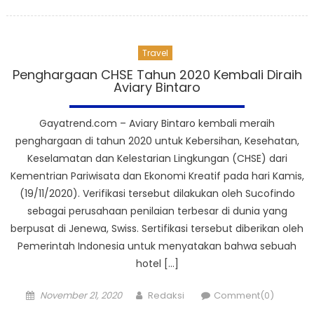
on
Travel
Penghargaan CHSE Tahun 2020 Kembali Diraih
Aviary Bintaro
Gayatrend.com – Aviary Bintaro kembali meraih
penghargaan di tahun 2020 untuk Kebersihan, Kesehatan,
Keselamatan dan Kelestarian Lingkungan (CHSE) dari
Kementrian Pariwisata dan Ekonomi Kreatif pada hari Kamis,
(19/11/2020). Verifikasi tersebut dilakukan oleh Sucofindo
sebagai perusahaan penilaian terbesar di dunia yang
berpusat di Jenewa, Swiss. Sertifikasi tersebut diberikan oleh
Pemerintah Indonesia untuk menyatakan bahwa sebuah
hotel […]
Posted
Author
November 21, 2020
Redaksi
Comment(0)
on