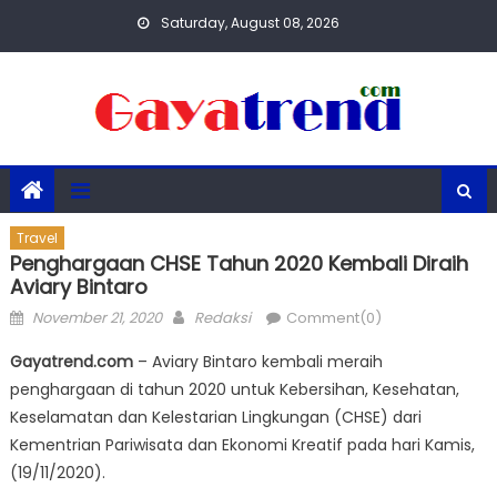
Skip
Saturday, August 08, 2026
to
content
Travel
Penghargaan CHSE Tahun 2020 Kembali Diraih
Aviary Bintaro
Posted
Author
November 21, 2020
Redaksi
Comment(0)
on
Gayatrend.com
– Aviary Bintaro kembali meraih
penghargaan di tahun 2020 untuk Kebersihan, Kesehatan,
Keselamatan dan Kelestarian Lingkungan (CHSE) dari
Kementrian Pariwisata dan Ekonomi Kreatif pada hari Kamis,
(19/11/2020).