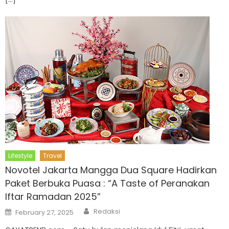
Lifestyle
Travel
Novotel Jakarta Mangga Dua Square Hadirkan
Paket Berbuka Puasa : “A Taste of Peranakan
Iftar Ramadan 2025”
Author
Posted
Redaksi
February 27, 2025
on