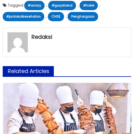
Tagged
,
,
,
#aviary
#gayatrend
#hotel
,
,
#protokolkesehatan
CHSE
Penghargaan
Redaksi
Related Articles