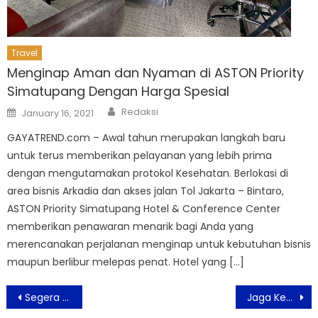
Travel
Menginap Aman dan Nyaman di ASTON Priority
Simatupang Dengan Harga Spesial
Author
Posted
Redaksi
January 16, 2021
on
GAYATREND.com – Awal tahun merupakan langkah baru
untuk terus memberikan pelayanan yang lebih prima
dengan mengutamakan protokol Kesehatan. Berlokasi di
area bisnis Arkadia dan akses jalan Tol Jakarta – Bintaro,
ASTON Priority Simatupang Hotel & Conference Center
memberikan penawaran menarik bagi Anda yang
merencanakan perjalanan menginap untuk kebutuhan bisnis
maupun berlibur melepas penat. Hotel yang […]
Post
Segera Hadir Music Mathers From Wanderful Indonesia
Jaga Keselamatan Masyarakat Saat Pandemi, Pospera Tunda Aksi
navigation