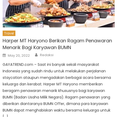
Travel
Harper MT Haryono Berikan Ragam Penawaran
Menarik Bagi Karyawan BUMN
Author
Posted
Redaksi
May 20, 2022
on
GAYATREND.com – Saat ini banyak sekali masyarakat
Indonesia yang sudah rindu untuk melakukan perjalanan
staycation ataupun mengadakan berbagai acara bersama
keluarga dan kerabat. Harper MT Haryono memberikan
beragam penawaran menarik khususnya bagi karyawan
BUMN (Badan Usaha Milik Negara). Ragam penawaran yang
diberikan diantaranya BUMN Offer, dimana para karyawan
BUMN dapat menghabiskan waktu bersama keluarga untuk
[…]