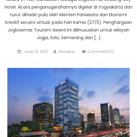
Hotel. Acara penganugerahannya digelar di Yogyakarta dan
turut dihadiri pula oleh Menteri Pariwisata dan Ekonomi
Kreatif secara virtual, pada hari Kamis (27/5). Penghargaan
Joglosemar Tourism Award ini dikhususkan untuk wilayah
Jogja, Solo, Semarang dan […]
Posted
Author
June 14, 2021
Redaksi
Comment(0)
on