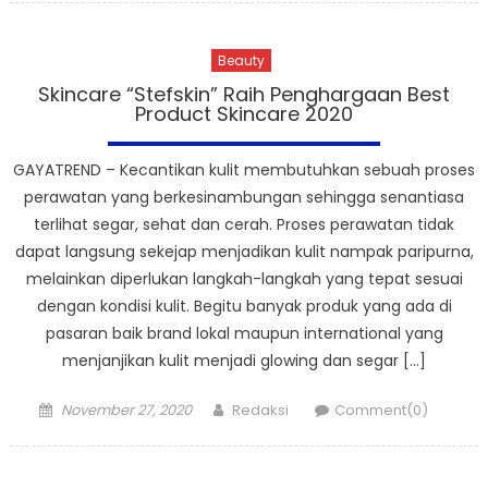
Beauty
Skincare “Stefskin” Raih Penghargaan Best
Product Skincare 2020
GAYATREND – Kecantikan kulit membutuhkan sebuah proses
perawatan yang berkesinambungan sehingga senantiasa
terlihat segar, sehat dan cerah. Proses perawatan tidak
dapat langsung sekejap menjadikan kulit nampak paripurna,
melainkan diperlukan langkah-langkah yang tepat sesuai
dengan kondisi kulit. Begitu banyak produk yang ada di
pasaran baik brand lokal maupun international yang
menjanjikan kulit menjadi glowing dan segar […]
Posted
Author
November 27, 2020
Redaksi
Comment(0)
on