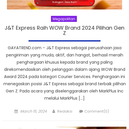
Megapolitan
J&T Express Raih WOW Brand 2024 Pilihan Gen
Z
GAYATREND.com – J&T Express sebagai perusahaan jasa
pengiriman yang muda, aktif, dan hangat, berhasil meraih
penghargaan khusus kepada brand yang paling
direkomendasikan oleh pelanggan dalam ajang WOW Brand
Award 2024 pada kategori Courier Services. Penghargaan ini
menegaskan posisi J&T Express sebagai brand terbaik pilihan
Gen Z. Pada acara yang diselenggarakan oleh MarkPlus Inc
melalui MarkPlus […]
Posted
Author
March 15, 2024
Redaksi
Comment(0)
on