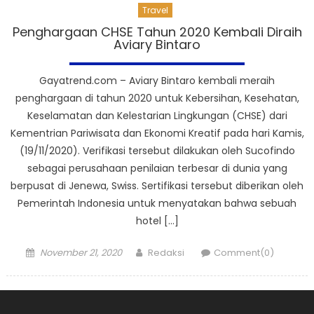
Travel
Penghargaan CHSE Tahun 2020 Kembali Diraih
Aviary Bintaro
Gayatrend.com – Aviary Bintaro kembali meraih
penghargaan di tahun 2020 untuk Kebersihan, Kesehatan,
Keselamatan dan Kelestarian Lingkungan (CHSE) dari
Kementrian Pariwisata dan Ekonomi Kreatif pada hari Kamis,
(19/11/2020). Verifikasi tersebut dilakukan oleh Sucofindo
sebagai perusahaan penilaian terbesar di dunia yang
berpusat di Jenewa, Swiss. Sertifikasi tersebut diberikan oleh
Pemerintah Indonesia untuk menyatakan bahwa sebuah
hotel […]
Posted
Author
November 21, 2020
Redaksi
Comment(0)
on