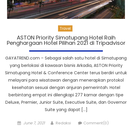
Travel
ASTON Priority Simatupang Hotel Raih
Penghargaan Hotel Pilihan 2021 di Tripadvisor
GAYATREND.com – Sebagai salah satu hotel di Simatupang
yang berlokasi di kawasan bisnis Arkadia, ASTON Priority
Simatupang Hotel & Conference Center terus berdiri untuk
melayani para wisatawan dengan menerapkan protokol
kesehatan sesuai dengan anjuran pemerintah. Hotel
berbintang empat ini dilengkapi 277 kamar dengan tipe
Deluxe, Premier, Junior Suite, Executive Suite, dan Governor
Suite yang dapat […]
Posted
Author
June 7, 2021
Redaksi
Comment(0)
on