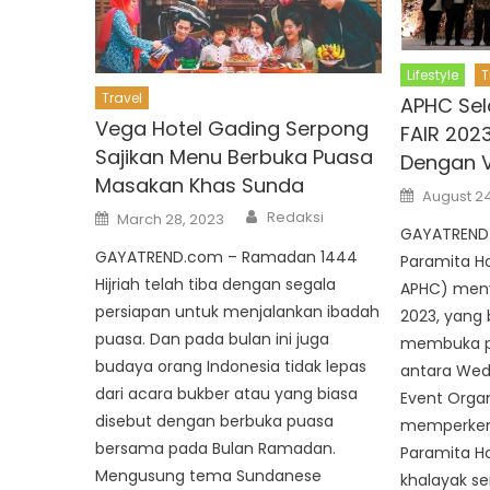
Lifestyle
T
Travel
APHC Se
Vega Hotel Gading Serpong
FAIR 2023
Sajikan Menu Berbuka Puasa
Dengan 
Masakan Khas Sunda
Posted
August 24
on
Author
Posted
Redaksi
March 28, 2023
on
GAYATREND.
GAYATREND.com – Ramadan 1444
Paramita H
Hijriah telah tiba dengan segala
APHC) meny
persiapan untuk menjalankan ibadah
2023, yang 
puasa. Dan pada bulan ini juga
membuka p
budaya orang Indonesia tidak lepas
antara Wed
dari acara bukber atau yang biasa
Event Organ
disebut dengan berbuka puasa
memperkena
bersama pada Bulan Ramadan.
Paramita H
Mengusung tema Sundanese
khalayak se