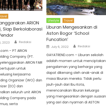
ravel
Lifestyle
Travel
langgarakan ARION
Liburan Mengesankan di
, Siap Berkolaborasi
Aston Bogor ‘School
Vendor
Funcation’
Author
Redaksi
, 2023
Author
Posted
Redaksi
July 6, 2022
on
com – PT ARION
GAYATREND.com – Liburan sekolah
olding Company (PT.
adalah momen untuk menciptakan
elenggarakan ARION FAIR
pengalaman yang berharga yang
bertujuan untuk
dapat dikenang oleh anak-anak di
eluang kerjasama
masa liburan mereka. Tidak perlu
ding Organizer (WO) dan
jauh-jauh dari Ibu Kota,
izer (EO) dan
merencanakan liburan keluarga
lkan seluruh unit ARION
yang mengesankan dengan suasa
olding Company pada
yang asri dan nyaman di ASTON
mua, serta