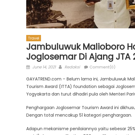
Travel
Jambuluwuk Malioboro Ho
Joglosemar Di Ajang JTA 
Posted
Author
June 14, 2021
Redaksi
Comment(0)
on
GAYATREND.com – Belum lama ini, Jambuluwuk Mali
Tourism Award (ITTA) foundation sebagai Joglosem
Yogyakarta dan turut dihadiri pula oleh Menteri Pari
Penghargaan Joglosemar Tourism Award ini dikhusus
Dengan total mencakup 51 kategori penghargaan.
Adapun mekanisme penilaiannya yaitu sebesar 25%