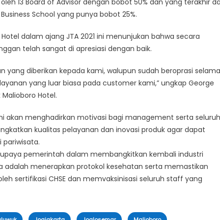
 oleh 13 Board of Advisor dengan bobot 50% dan yang terakhir da
 Business School yang punya bobot 25%.
Hotel dalam ajang JTA 2021 ini menunjukan bahwa secara
ggan telah sangat di apresiasi dengan baik.
 yang diberikan kepada kami, walupun sudah beroprasi selam
layanan yang luar biasa pada customer kami,” ungkap George
Malioboro Hotel.
ni akan menghadirkan motivasi bagi management serta seluru
ngkatkan kualitas pelayanan dan inovasi produk agar dapat
pariwisata.
 upaya pemerintah dalam membangkitkan kembali industri
nya adalah menerapkan protokol kesehatan serta memastikan
h sertifikasi CHSE dan memvaksinisasi seluruh staff yang
,
,
,
,
luwuk
Jogjakarta
Joglosemar
Malioboro