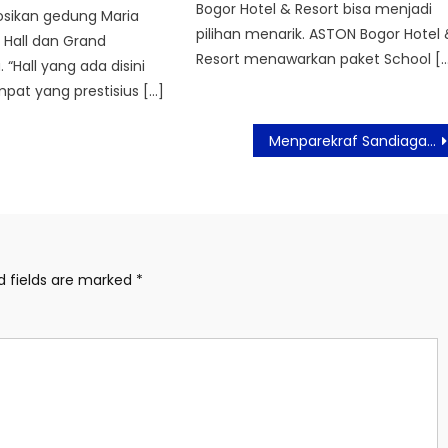
Bogor Hotel & Resort bisa menjadi
ikan gedung Maria
pilihan menarik. ASTON Bogor Hotel 
 Hall dan Grand
Resort menawarkan paket School [
 “Hall yang ada disini
pat yang prestisius […]
Menparekraf Sandiaga Upayakan Kuta Masuk Zona Hijau Covid-19
d fields are marked
*