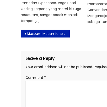
Ramadan Experience, Vega Hotel
mempromos
Gading Serpong yang memiliki Yugo
Convention
restaurant, sangat cocok menjadi
Mangaradja.
tempat […]
sebagai tem
Post
Museum Macan Luncurkan Labokarya, Kolaborasi Seni The Goods Dept X Amenkcoy
navigation
Leave a Reply
Your email address will not be published.
Require
Comment
*