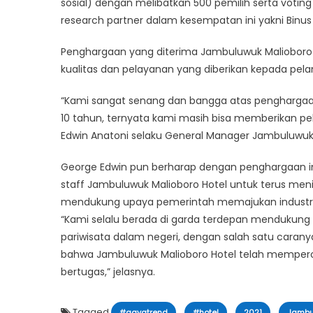
sosial) dengan melibatkan 500 pemilih serta voting
research partner dalam kesempatan ini yakni Binus
Penghargaan yang diterima Jambuluwuk Malioboro 
kualitas dan pelayanan yang diberikan kepada pelan
“Kami sangat senang dan bangga atas penghargaan
10 tahun, ternyata kami masih bisa memberikan pe
Edwin Anatoni selaku General Manager Jambuluwuk 
George Edwin pun berharap dengan penghargaan i
staff Jambuluwuk Malioboro Hotel untuk terus meni
mendukung upaya pemerintah memajukan industri 
“Kami selalu berada di garda terdepan mendukung
pariwisata dalam negeri, dengan salah satu cara
bahwa Jambuluwuk Malioboro Hotel telah memperole
bertugas,” jelasnya.
Tagged
,
,
,
#gayatrend
#hotel
2021
Jambu