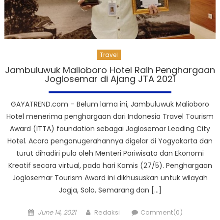
Travel
Jambuluwuk Malioboro Hotel Raih Penghargaan
Joglosemar di Ajang JTA 2021
GAYATREND.com – Belum lama ini, Jambuluwuk Malioboro
Hotel menerima penghargaan dari Indonesia Travel Tourism
Award (ITTA) foundation sebagai Joglosemar Leading City
Hotel. Acara penganugerahannya digelar di Yogyakarta dan
turut dihadiri pula oleh Menteri Pariwisata dan Ekonomi
Kreatif secara virtual, pada hari Kamis (27/5). Penghargaan
Joglosemar Tourism Award ini dikhususkan untuk wilayah
Jogja, Solo, Semarang dan […]
Posted
Author
June 14, 2021
Redaksi
Comment(0)