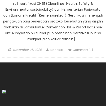
raih sertifikasi CHSE (Cleanlines, Health, Safety &
Environmental sustainability) dari Kementerian Pariwisata
dan Ekonomi Kreatif (Kemenparekraf). Sertifikasi ini menjadi
pengakuan bagi penerapan protokol kesehatan yang disiplin
dilakukan di Jambuluwuk Convention Hall & Resort Batu baik
untuk kegiatan MICE maupun menginap. Sertifikasi ini bisa
menjadi jalan keluar terbaik […]
Posted
Author
November 26, 2020
Redaksi
Comment(0)
on