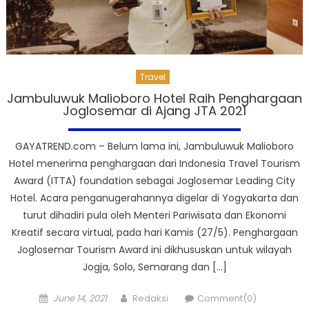
Travel
Jambuluwuk Malioboro Hotel Raih Penghargaan
Joglosemar di Ajang JTA 2021
GAYATREND.com – Belum lama ini, Jambuluwuk Malioboro
Hotel menerima penghargaan dari Indonesia Travel Tourism
Award (ITTA) foundation sebagai Joglosemar Leading City
Hotel. Acara penganugerahannya digelar di Yogyakarta dan
turut dihadiri pula oleh Menteri Pariwisata dan Ekonomi
Kreatif secara virtual, pada hari Kamis (27/5). Penghargaan
Joglosemar Tourism Award ini dikhususkan untuk wilayah
Jogja, Solo, Semarang dan […]
Posted
Author
June 14, 2021
Redaksi
Comment(0)