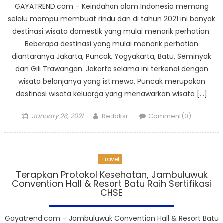
GAYATREND.com – Keindahan alam Indonesia memang
selalu mampu membuat rindu dan di tahun 2021 ini banyak
destinasi wisata domestik yang mulai menarik perhatian.
Beberapa destinasi yang mulai menarik perhatian
diantaranya Jakarta, Puncak, Yogyakarta, Batu, Seminyak
dan Gili Trawangan. Jakarta selama ini terkenal dengan
wisata belanjanya yang istimewa, Puncak merupakan
destinasi wisata keluarga yang menawarkan wisata […]
Posted
Author
January 28, 2021
Redaksi
Comment(0)
on
Travel
Terapkan Protokol Kesehatan, Jambuluwuk
Convention Hall & Resort Batu Raih Sertifikasi
CHSE
Gayatrend.com – Jambuluwuk Convention Hall & Resort Batu