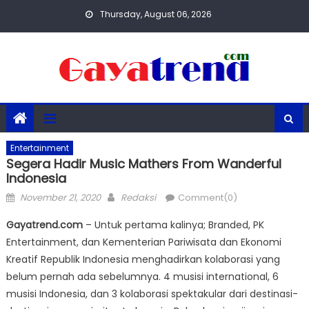
Skip
Thursday, August 06, 2026
to
content
Entertainment
Segera Hadir Music Mathers From Wanderful
Indonesia
Posted
Author
November 21, 2020
Redaksi
Comment(0)
on
Gayatrend.com
– Untuk pertama kalinya; Branded, PK
Entertainment, dan Kementerian Pariwisata dan Ekonomi
Kreatif Republik Indonesia menghadirkan kolaborasi yang
belum pernah ada sebelumnya. 4 musisi international, 6
musisi Indonesia, dan 3 kolaborasi spektakular dari destinasi-