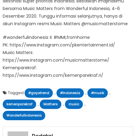
destinasi super prioritas Indonesia. Bebaskan imajinasimu
bersama Music Matters from Wonderful Indonesia, 4-6
Desember 2020. Tunggu informasi selanjutnya, hanya di
akun Instagram resmi Music Matters @musicmatterstome
#wonderfulindonesia X #MMLfromhome
PK: https://www.instagram.com/pkentertainment.id/
Music Matters:
https://www.instagram.com/musicmatterstome/
Kemenparekraf:
https://www.instagram.com/kemenparekraf.ri/
Tagged
,
,
,
#gayatrend
#Indonesia
#musik
,
,
,
kemenparekraf
Mathers
music
WanderfulIndonesia