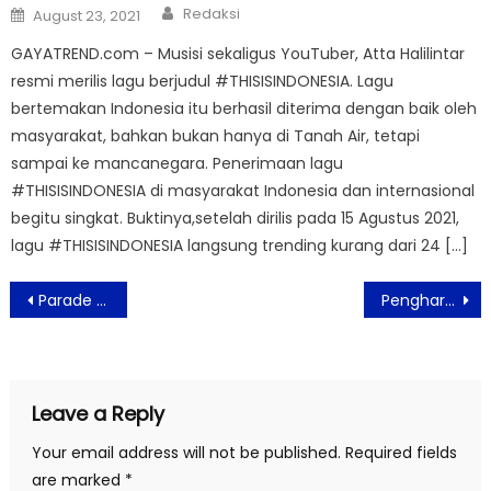
Author
Posted
Redaksi
August 23, 2021
on
GAYATREND.com – Musisi sekaligus YouTuber, Atta Halilintar
resmi merilis lagu berjudul #THISISINDONESIA. Lagu
bertemakan Indonesia itu berhasil diterima dengan baik oleh
masyarakat, bahkan bukan hanya di Tanah Air, tetapi
sampai ke mancanegara. Penerimaan lagu
#THISISINDONESIA di masyarakat Indonesia dan internasional
begitu singkat. Buktinya,setelah dirilis pada 15 Agustus 2021,
lagu #THISISINDONESIA langsung trending kurang dari 24 […]
Post
Parade Koleksi Desainer Ternama JFW 2021 Tampil Live Di TikTok
Penghargaan CHSE Tahun 2020 Kembali Diraih Aviary Bintaro
navigation
Leave a Reply
Your email address will not be published.
Required fields
are marked
*