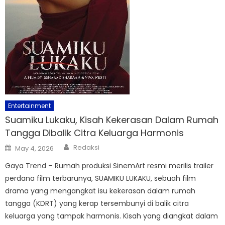
Entertainment
Suamiku Lukaku, Kisah Kekerasan Dalam Rumah
Tangga Dibalik Citra Keluarga Harmonis
Author
Posted
Redaksi
May 4, 2026
on
Gaya Trend – Rumah produksi SinemArt resmi merilis trailer
perdana film terbarunya, SUAMIKU LUKAKU, sebuah film
drama yang mengangkat isu kekerasan dalam rumah
tangga (KDRT) yang kerap tersembunyi di balik citra
keluarga yang tampak harmonis. Kisah yang diangkat dalam