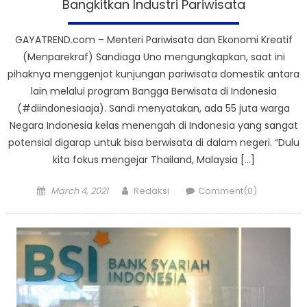
Bangkitkan Industri Pariwisata
GAYATREND.com – Menteri Pariwisata dan Ekonomi Kreatif
(Menparekraf) Sandiaga Uno mengungkapkan, saat ini
pihaknya menggenjot kunjungan pariwisata domestik antara
lain melalui program Bangga Berwisata di Indonesia
(#diindonesiaaja). Sandi menyatakan, ada 55 juta warga
Negara Indonesia kelas menengah di Indonesia yang sangat
potensial digarap untuk bisa berwisata di dalam negeri. “Dulu
kita fokus mengejar Thailand, Malaysia […]
Posted
Author
March 4, 2021
Redaksi
Comment(0)
on