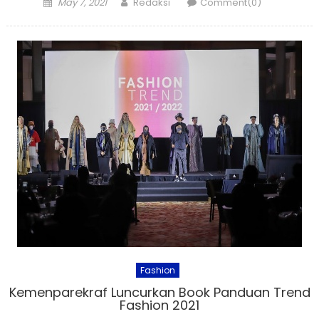
Posted
Author
May 7, 2021
Redaksi
Comment(0)
on
Fashion
Kemenparekraf Luncurkan Book Panduan Trend
Fashion 2021