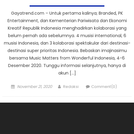
Gayatrend.com – Untuk pertama kalinya; Branded, PK
Entertainment, dan Kementerian Pariwisata dan Ekonomi
Kreatif Republik Indonesia menghadirkan kolaborasi yang
belum pernah ada sebelumnya. 4 musisi international, 6
musisi Indonesia, dan 3 kolaborasi spektakular dari destinasi-
destinasi super prioritas Indonesia. Bebaskan imajinasimu
bersama Music Matters from Wonderful Indonesia, 4-6
Desember 2020. Tunggu informasi selanjutnya, hanya di
akun […]
Posted
Author
November 21, 2020
Redaksi
Comment(0)
on