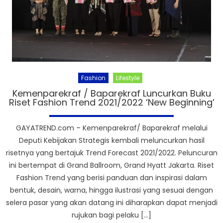
Fashion
Lifestyle
Kemenparekraf / Baparekraf Luncurkan Buku
Riset Fashion Trend 2021/2022 ‘New Beginning’
GAYATREND.com – Kemenparekraf/ Baparekraf melalui
Deputi Kebijakan Strategis kembali meluncurkan hasil
risetnya yang bertajuk Trend Forecast 2021/2022. Peluncuran
ini bertempat di Grand Ballroom, Grand Hyatt Jakarta. Riset
Fashion Trend yang berisi panduan dan inspirasi dalam
bentuk, desain, warna, hingga ilustrasi yang sesuai dengan
selera pasar yang akan datang ini diharapkan dapat menjadi
rujukan bagi pelaku […]