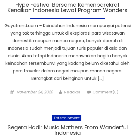
Hype Festival Bersama Kemenparekraf
Kenalkan Indonesia Lewat Program Wonders
Gayatrend.com – Keindahan Indonesia mempunyai potensi
yang tak terhingga untuk di eksplorasi para wisatawan
domestik maupun manca negara, banyak daerah di
Indonesia sudah menjadi tujuan turis populer di asia dan
dunia. Akan tetapi Indonesia menawarkan begitu banyak
keindahan tersembunyi yang kadang belum diketahui oleh
para traveler dalam negeri maupun manca negara.
Berangkat dari keinginan untuk […]
Posted
Author
November 24, 2020
Redaksi
Comment(0)
on
Entertainment
Segera Hadir Music Mathers From Wanderful
Indonesia