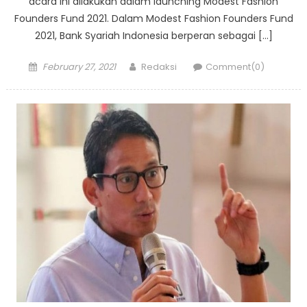
acara ini dilakukan dalam launching Modest Fashion
Founders Fund 2021. Dalam Modest Fashion Founders Fund
2021, Bank Syariah Indonesia berperan sebagai […]
Posted
Author
February 27, 2021
Redaksi
Comment(0)
on