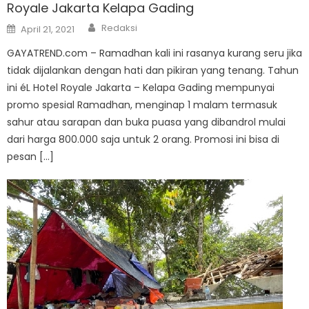
Royale Jakarta Kelapa Gading
Author
Posted
Redaksi
April 21, 2021
on
GAYATREND.com – Ramadhan kali ini rasanya kurang seru jika
tidak dijalankan dengan hati dan pikiran yang tenang. Tahun
ini éL Hotel Royale Jakarta – Kelapa Gading mempunyai
promo spesial Ramadhan, menginap 1 malam termasuk
sahur atau sarapan dan buka puasa yang dibandrol mulai
dari harga 800.000 saja untuk 2 orang. Promosi ini bisa di
pesan […]