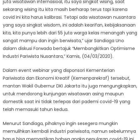
juta wisatawan internasioal, itu saya singkat wising, saat
sekarang wising itu kita masih berharap terus tapi karena
covid ini kita harus kalibrasi. Tetapi ada wisatawan nusantara
yang saya singkat wisdom, ini adalah kearifan, kebijaksanaan
kita, kita punya lebih dari 55 juta warga kelas menangah yang
sangat mampu dan ingin berwisata,” ujar Sandiaga Uno
dalam diskusi Forwada bertajuk “Membangkitkan Optimisme
Industri Pariwista Nusantara,” Kamis, (04/03/2020).
Dalam event webinar yang disponsori Kementerian
Pariwisata dan Ekonomi Kreatif (Kemenparekraf) tersebut,
mantan Wakil Gubernur DKI Jakarta itu juga mengungkapkan,
untuk mendorong kunjungan wisatawan asing maupun
domestik saat ini tidak terlepas dari pademi covid-19 yang
telah memasuki tahun kedua.
Menurut Sandiaga, pihaknya ingin sesegera mungkin
memulihkan kembali industri pariwisata, namun sebelumnya
harus bisa memastikan bahwa angka penularan covid-19 ini