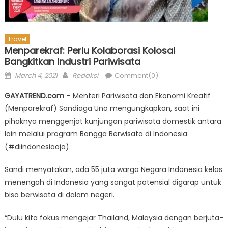
Travel
Menparekraf: Perlu Kolaborasi Kolosal
Bangkitkan Industri Pariwisata
Posted
Author
March 4, 2021
Redaksi
Comment(0)
on
GAYATREND.com
– Menteri Pariwisata dan Ekonomi Kreatif
(Menparekraf) Sandiaga Uno mengungkapkan, saat ini
pihaknya menggenjot kunjungan pariwisata domestik antara
lain melalui program Bangga Berwisata di Indonesia
(#diindonesiaaja).
Sandi menyatakan, ada 55 juta warga Negara Indonesia kelas
menengah di Indonesia yang sangat potensial digarap untuk
bisa berwisata di dalam negeri.
“Dulu kita fokus mengejar Thailand, Malaysia dengan berjuta-