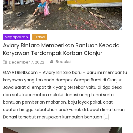
Megapolitan
Travel
Aviary Bintaro Memberikan Bantuan Kepada
Karyawan Terdampak Korban Cianjur
Author
Posted
Redaksi
December 7, 2022
on
GAYATREND.com – Aviary Bintaro baru – baru ini membantu
karyawan yang terkenda dampak Gempa Bumi di Cianjur,
Jawa Barat di empat titik yang tersebar yaitu di tiga desa
dan satu kecamatan melalui donasi uang tunai serta
bantuan pemberian makanan, baju layak pakai, obat-
obatan hingga kebutuhan anak-anak di bawah lima tahun.
Donasi tersebut merupakan kumpulan bantuan […]