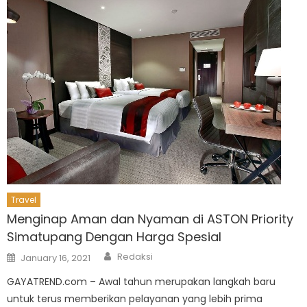
Travel
Menginap Aman dan Nyaman di ASTON Priority
Simatupang Dengan Harga Spesial
Author
Posted
Redaksi
January 16, 2021
on
GAYATREND.com – Awal tahun merupakan langkah baru
untuk terus memberikan pelayanan yang lebih prima