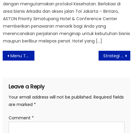
dengan mengutamakan protokol Kesehatan. Berlokasi di
area bisnis Arkadia dan akses jalan Tol Jakarta – Bintaro,
ASTON Priority Simatupang Hotel & Conference Center
memberikan penawaran menarik bagi Anda yang
merencanakan perjalanan menginap untuk kebutuhan bisnis
maupun berlibur melepas penat. Hotel yang […]
Post
Menu Terkenal Khas Korea Secara Eksklusif disajikan Harris Hotels
Strategi Pemerintah Upaya Tingkatkan Wisman Dimasa Pandemi
navigation
Leave a Reply
Your email address will not be published.
Required fields
are marked
*
Comment
*