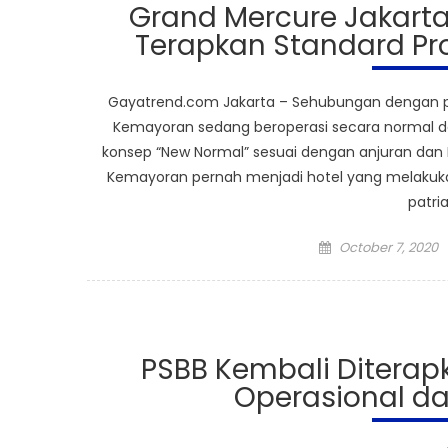
Grand Mercure Jakart
Terapkan Standard Pr
Gayatrend.com Jakarta – Sehubungan dengan pe
Kemayoran sedang beroperasi secara normal d
konsep “New Normal” sesuai dengan anjuran dan P
Kemayoran pernah menjadi hotel yang melakuk
patri
Posted
October 7, 2020
on
PSBB Kembali Diterapk
Operasional d