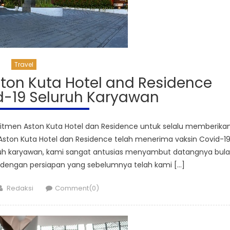
Travel
on Kuta Hotel and Residence
d-19 Seluruh Karyawan
tmen Aston Kuta Hotel dan Residence untuk selalu memberika
Aston Kuta Hotel dan Residence telah menerima vaksin Covid-19
ruh karyawan, kami sangat antusias menyambut datangnya bul
 dengan persiapan yang sebelumnya telah kami […]
Author
Redaksi
Comment(0)