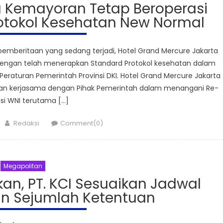
a Kemayoran Tetap Beroperasi
otokol Kesehatan New Normal
mberitaan yang sedang terjadi, Hotel Grand Mercure Jakarta
engan telah menerapkan Standard Protokol kesehatan dalam
eraturan Pemerintah Provinsi DKI. Hotel Grand Mercure Jakarta
an kerjasama dengan Pihak Pemerintah dalam menangani Re-
asi WNI terutama […]
Author
Redaksi
Comment(0)
Megapolitan
an, PT. KCI Sesuaikan Jadwal
an Sejumlah Ketentuan