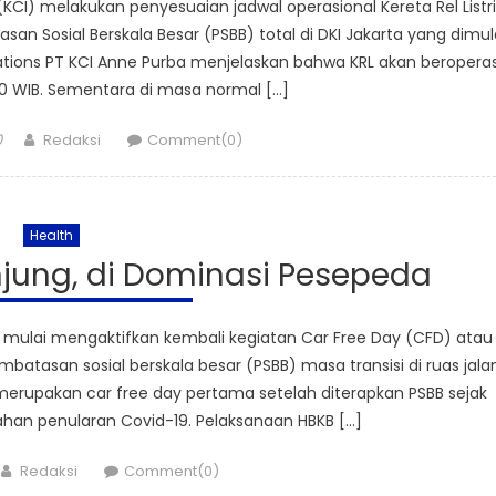
I) melakukan penyesuaian jadwal operasional Kereta Rel Listri
an Sosial Berskala Besar (PSBB) total di DKI Jakarta yang dimul
tions PT KCI Anne Purba menjelaskan bahwa KRL akan beroperas
00 WIB. Sementara di masa normal […]
Author
0
Redaksi
Comment(0)
Health
jung, di Dominasi Pesepeda
a mulai mengaktifkan kembali kegiatan Car Free Day (CFD) atau
atasan sosial berskala besar (PSBB) masa transisi di ruas jala
 merupakan car free day pertama setelah diterapkan PSBB sejak
han penularan Covid-19. Pelaksanaan HBKB […]
Author
Redaksi
Comment(0)