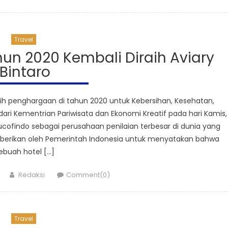
Travel
n 2020 Kembali Diraih Aviary
Bintaro
ih penghargaan di tahun 2020 untuk Kebersihan, Kesehatan,
ari Kementrian Pariwisata dan Ekonomi Kreatif pada hari Kamis,
 Sucofindo sebagai perusahaan penilaian terbesar di dunia yang
t diberikan oleh Pemerintah Indonesia untuk menyatakan bahwa
ebuah hotel […]
Author
Redaksi
Comment(0)
Travel