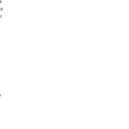
k
ai
i
n