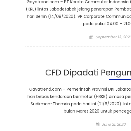
Gayatrend.com – PT Kereta Commuter Indonesia (KC
(KRL) lintas Jabodetabek jelang penerapan Pembatas
hari Senin (14/09/2020). VP Corporate Communica
pada pukul 04:00 – 21:
Posted
September 13, 202
on
CFD Dipadati Pengun
Gayatrend.com – Pemerintah Provinsi DKI Jakart
hari bebas kendaraan bermotor (HBKB) dimasa pemb
Sudirman-Thamrin pada hari ini (21/6/2020). Ini
bulan Maret 2020 untuk pencega
Posted
June 21, 2020
on