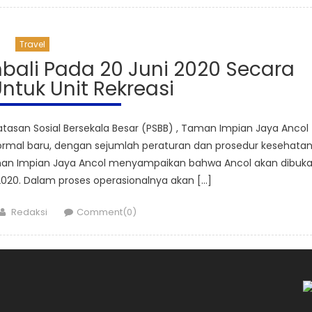
Travel
bali Pada 20 Juni 2020 Secara
ntuk Unit Rekreasi
san Sosial Bersekala Besar (PSBB) , Taman Impian Jaya Ancol
ormal baru, dengan sejumlah peraturan dan prosedur kesehatan
Taman Impian Jaya Ancol menyampaikan bahwa Ancol akan dibuk
2020. Dalam proses operasionalnya akan […]
Author
Redaksi
Comment(0)