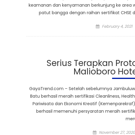
keamanan dan kenyamanan berkunjung ke area wisa
patut bangga dengan raihan sertifikat CHSE d
Posted
February 4, 2021
on
Serius Terapkan Pro
Malioboro Hote
GayaTrend.com – Setelah sebelumnya Jambuluwu
Batu berhasil meraih sertifikasi Cleanliness, Heal
Pariwisata dan Ekonomi Kreatif (Kemenparekraf), 
berhasil memenuhi persyaratan meraih sertifik
mer
Posted
November 27, 2020