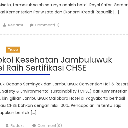
ta, termasuk salah satunya adalah hotel. Royal Safari Garde
ari Kementerian Pariwisata dan Ekonomi Kreatif Republik […]
Author
Redaksi
Comment(0)
Travel
tokol Kesehatan Jambuluwuk
l Raih Sertifikasi CHSE
k Oceano Seminyak dan Jambuluwuk Convention Hall & Resor
th, Safety & Environmental sustainability (CHSE) dari Kementerian
kini giliran Jambuluwuk Malioboro Hotel di Yogyakarta berhasil
asi CHSE bahkan dengan nilai 100%. Pencapaian ini tentu saja
upakan bentuk […]
Author
Redaksi
Comment(0)