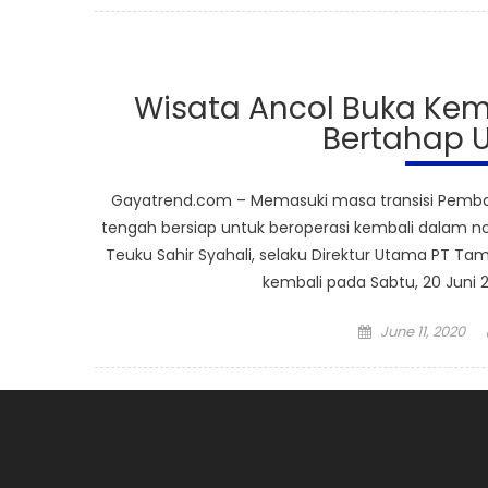
Wisata Ancol Buka Kem
Bertahap U
Gayatrend.com – Memasuki masa transisi Pembata
tengah bersiap untuk beroperasi kembali dalam n
Teuku Sahir Syahali, selaku Direktur Utama PT 
kembali pada Sabtu, 20 Juni 
Posted
June 11, 2020
on