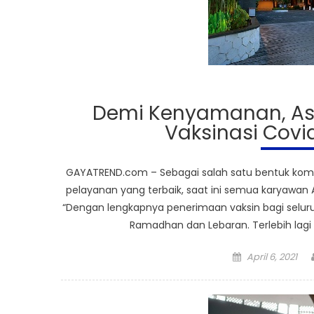
Demi Kenyamanan, Ast
Vaksinasi Covi
GAYATREND.com – Sebagai salah satu bentuk komi
pelayanan yang terbaik, saat ini semua karyawan 
“Dengan lengkapnya penerimaan vaksin bagi selu
Ramadhan dan Lebaran. Terlebih lagi
Posted
April 6, 2021
on