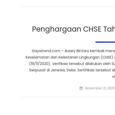
on
Penghargaan CHSE Tahu
Gayatrend.com – Aviary Bintaro kembali mera
Keselamatan dan Kelestarian Lingkungan (CHSE) d
(19/11/2020). Verifikasi tersebut dilakukan oleh
berpusat di Jenewa, Swiss. Sertifikasi tersebu
s
Posted
November 21, 2020
on