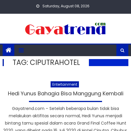
Skip
Saturday, August 08, 2026
to
content
TAG:
CIPUTRAHOTEL
Entertainment
Hedi Yunus Bahagia Bisa Manggung Kembali
Gayatrend.com – Setelah beberapa bulan tidak bisa
melakukan aktifitas secara normal, Hedi Yunus menjadi
bintang tamu spesial dalam acara Grand Final Coffee Hunt
2020, yang dihelat pada 16 Juli 2020 di Hotel Ciputra, Cibubur.