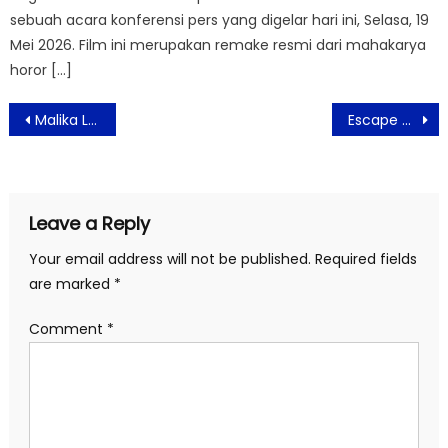
sebuah acara konferensi pers yang digelar hari ini, Selasa, 19
Mei 2026. Film ini merupakan remake resmi dari mahakarya
horor […]
Post
Malika Louvre Luncurkan Scraf Sinatra Bertema Vintage
Escape Now Coffee Sukses Gelar Brand Ambasador Coffee Hunt 2020
navigation
Leave a Reply
Your email address will not be published.
Required fields
are marked
*
Comment
*