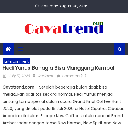
Skip
Saturday, August 08, 2026
to
content
Entertainment
Hedi Yunus Bahagia Bisa Manggung Kembali
Posted
Author
July 17, 2020
Redaksi
Comment(0)
on
Gayatrend.com
– Setelah beberapa bulan tidak bisa
melakukan aktifitas secara normal, Hedi Yunus menjadi
bintang tamu spesial dalam acara Grand Final Coffee Hunt
2020, yang dihelat pada 16 Juli 2020 di Hotel Ciputra, Cibubur.
Acara ini dilakukan Escape Now Coffee untuk mencari Brand
Ambassador dengan tema New Normal, New Spirit and New