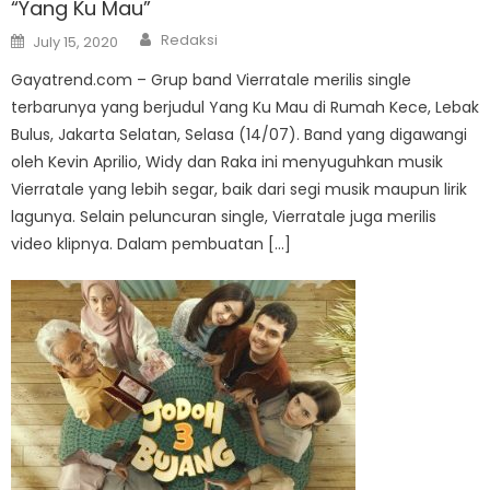
“Yang Ku Mau”
Author
Posted
Redaksi
July 15, 2020
on
Gayatrend.com – Grup band Vierratale merilis single
terbarunya yang berjudul Yang Ku Mau di Rumah Kece, Lebak
Bulus, Jakarta Selatan, Selasa (14/07). Band yang digawangi
oleh Kevin Aprilio, Widy dan Raka ini menyuguhkan musik
Vierratale yang lebih segar, baik dari segi musik maupun lirik
lagunya. Selain peluncuran single, Vierratale juga merilis
video klipnya. Dalam pembuatan […]