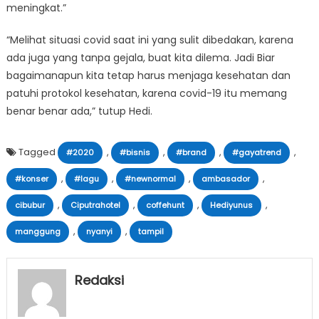
meningkat.”
“Melihat situasi covid saat ini yang sulit dibedakan, karena
ada juga yang tanpa gejala, buat kita dilema. Jadi Biar
bagaimanapun kita tetap harus menjaga kesehatan dan
patuhi protokol kesehatan, karena covid-19 itu memang
benar benar ada,” tutup Hedi.
Tagged
,
,
,
,
#2020
#bisnis
#brand
#gayatrend
,
,
,
,
#konser
#lagu
#newnormal
ambasador
,
,
,
,
cibubur
Ciputrahotel
coffehunt
Hediyunus
,
,
manggung
nyanyi
tampil
Redaksi