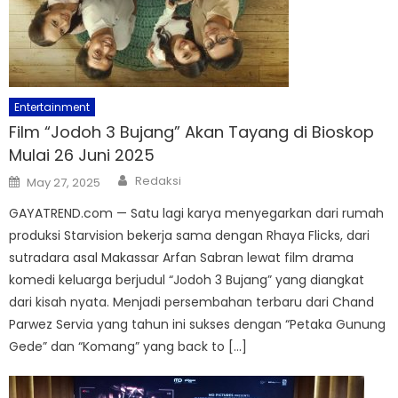
Entertainment
Film “Jodoh 3 Bujang” Akan Tayang di Bioskop
Mulai 26 Juni 2025
Author
Posted
Redaksi
May 27, 2025
on
GAYATREND.com — Satu lagi karya menyegarkan dari rumah
produksi Starvision bekerja sama dengan Rhaya Flicks, dari
sutradara asal Makassar Arfan Sabran lewat film drama
komedi keluarga berjudul “Jodoh 3 Bujang” yang diangkat
dari kisah nyata. Menjadi persembahan terbaru dari Chand
Parwez Servia yang tahun ini sukses dengan “Petaka Gunung
Gede” dan “Komang” yang back to […]