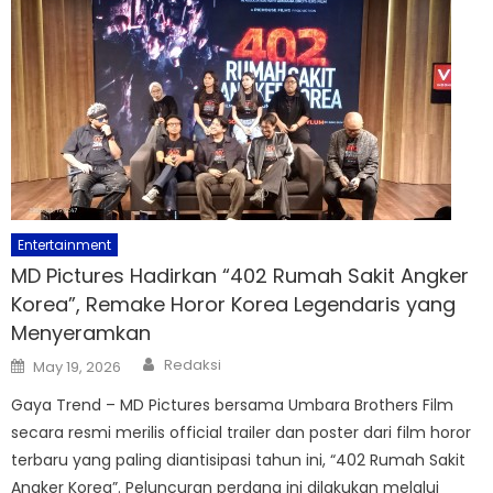
Entertainment
MD Pictures Hadirkan “402 Rumah Sakit Angker
Korea”, Remake Horor Korea Legendaris yang
Menyeramkan
Author
Posted
Redaksi
May 19, 2026
on
Gaya Trend – MD Pictures bersama Umbara Brothers Film
secara resmi merilis official trailer dan poster dari film horor
terbaru yang paling diantisipasi tahun ini, “402 Rumah Sakit
Angker Korea”. Peluncuran perdana ini dilakukan melalui