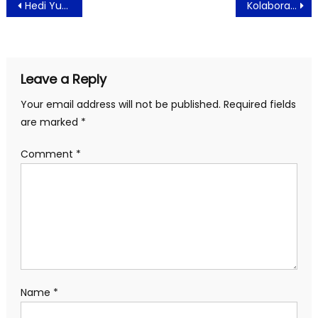
Post
Hedi Yunus Bahagia Bisa Manggung Kembali
Kolaborasi Eko Tjandra Dan Fey Kayo Hadirkan Outfit Brand SAHO EFEK
navigation
Leave a Reply
Your email address will not be published.
Required fields
are marked
*
Comment
*
Name
*