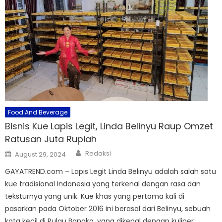
Food And Beverage
Bisnis Kue Lapis Legit, Linda Belinyu Raup Omzet
Ratusan Juta Rupiah
Author
Posted
Redaksi
August 29, 2024
on
GAYATREND.com – Lapis Legit Linda Belinyu adalah salah satu
kue tradisional Indonesia yang terkenal dengan rasa dan
teksturnya yang unik. Kue khas yang pertama kali di
pasarkan pada Oktober 2016 ini berasal dari Belinyu, sebuah
kota kecil di Pulau Bangka, yang dikenal dengan kuliner