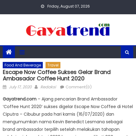
Skip
Friday, August 07, 2026
to
content
Food And Beverage
Travel
Escape Now Coffee Sukses Gelar Brand
Ambasador Coffee Hunt 2020
Posted
Author
July 17, 2020
Redaksi
Comment(0)
on
Gayatrend.com
– Ajang pencarian Brand Ambassador
‘Coffee Hunt 2020’ sukses digelar Escape Now Coffee di Hotel
Ciputra – Cibubur pada hari kamis (16/07/2020) dan
mengumumkan nama Kevin Benedict Lesmana sebagai
brand ambassador terpilih setelah melakukan tahapan