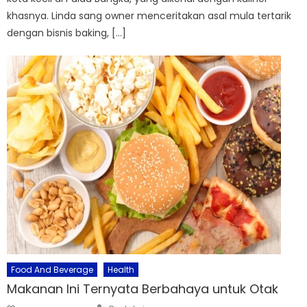
khasnya. Linda sang owner menceritakan asal mula tertarik
dengan bisnis baking, […]
Food And Beverage
Health
Makanan Ini Ternyata Berbahaya untuk Otak
Author
Posted