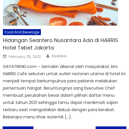
Food And Beverage
Hidangan Seantero Nusantara Ada di HARRIS
Hotel Tebet Jakarta
Author
Posted
Redaksi
February 25, 2021
on
GAYATREND.com – Semakin dikenal oleh masyarakat, kini
HARRIS Cafe sebutan untuk outlet restoran utama di hotel ini
menjadi tempat berkumpulnya para pebisnis melakukan
pertemuan hangat. Beruntungnya sang Executive Chef
membuat perubahan besar dalam pilihan daftar menu
untuk tahun 2021 sehingga tamu dapat menikmati sajian
terbaru saat mengadakan diskusi dengan para kerabat.
Beberapa menu khas autentik […]