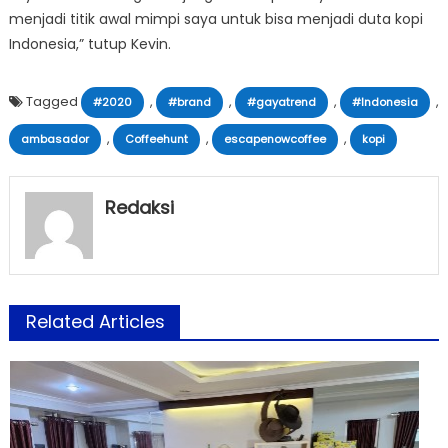
menjadi titik awal mimpi saya untuk bisa menjadi duta kopi
Indonesia,” tutup Kevin.
Tagged
,
,
,
,
#2020
#brand
#gayatrend
#Indonesia
,
,
,
ambasador
Coffeehunt
escapenowcoffee
kopi
Redaksi
Related Articles