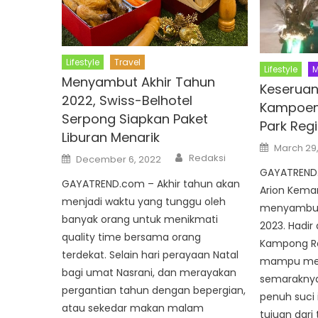
Lifestyle
Travel
Lifestyle
M
Menyambut Akhir Tahun
Keserua
2022, Swiss-Belhotel
Kampoen
Serpong Siapkan Paket
Park Reg
Liburan Menarik
Posted
March 29
on
Author
Posted
Redaksi
December 6, 2022
on
GAYATREND.
GAYATREND.com – Akhir tahun akan
Arion Keman
menjadi waktu yang tunggu oleh
menyambut
banyak orang untuk menikmati
2023. Hadi
quality time bersama orang
Kampong R
terdekat. Selain hari perayaan Natal
mampu men
bagi umat Nasrani, dan merayakan
semaraknya
pergantian tahun dengan bepergian,
penuh suci
atau sekedar makan malam
tujuan dar