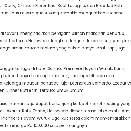
Curry, Chicken Florentine, Beef Lasagna, dan Breaded Fish
 Soup khas musim gugur yang semakin menguatkan suasana
jadi favorit, menghadirkan beragam pilihan makanan penutup.
atif bertema Halloween, lengkap dengan dekorasi unik yang luc
engalaman makan malam yang bukan hanya lezat, tapi juga
itunggu-tunggu di Hotel Santika Premiere Hayam Wuruk. Kami
bukan hanya tentang makanan, tapi juga hiburan dan
a keluarga maupun sahabat,” ujar Leonardus Bernardo, Executiv
en Dinner Buffet ini terbuka untuk umum.
usic, namun juga dapat berkunjung ke booth tarot reading yang
Jakarta, Ratu Zhafia, Halloween dinner terasa lebih mistis dan
tika Premiere Hayam Wuruk juga ikut serta dalam menyemarakkan
ats seharga Rp 100.000 saja per orangnya.