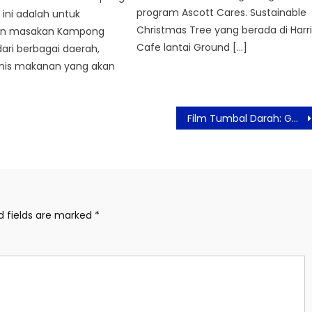
program Ascott Cares. Sustainable
ini adalah untuk
Christmas Tree yang berada di Harri
an masakan Kampong
Cafe lantai Ground […]
ari berbagai daerah,
enis makanan yang akan
Film Tumbal Darah: Gebrakan Baru Horor-Action Indonesia, Banjir Teriakan dan Pujian!
d fields are marked
*