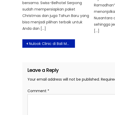
bersama. Swiss-Belhotel Serpong
Ramadhan” 
sudah mempersiapkan paket
menonjolk
Christmas dan juga Tahun Baru yang
Nusantara d
bisa menjadi pilihan terbaik untuk
sehingga j
Anda dan […]
[…]
Post
Nulook Clinic di Bali Muncul sebagai Pusat Pelatihan Global untuk Kedokteran Estetika
navigation
Leave a Reply
Your email address will not be published.
Require
Comment
*