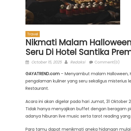
Travel
Nikmati Malam Halloween
Seru Di Hotel Santika Pr
Posted
Author
October 15, 2025
Redaksi
Comment(0)
on
GAYATREND.com
– Menyambut malam Halloween, H
pengalaman kuliner yang seru sekaligus misterius le
Restaurant.
Acara ini akan digelar pada hari Jumat, 31 Oktober
Tidak hanya menyajikan buffet dengan beragam pil
adanya hiburan live music serta tarot reading ya
Para tamu dapat menikmati aneka hidangan mulai da