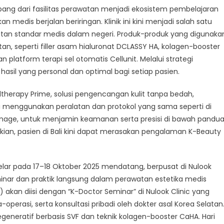
bang dari fasilitas perawatan menjadi ekosistem pembelajaran
 medis berjalan beriringan. Klinik ini kini menjadi salah satu
atan standar medis dalam negeri. Produk-produk yang digunaka
tan, seperti filler asam hialuronat DCLASSY HA, kolagen-booster
platform terapi sel otomatis Cellunit. Melalui strategi
il yang personal dan optimal bagi setiap pasien.
ltherapy Prime, solusi pengencangan kulit tanpa bedah,
ini menggunakan peralatan dan protokol yang sama seperti di
rmage, untuk menjamin keamanan serta presisi di bawah pandu
ikian, pasien di Bali kini dapat merasakan pengalaman K-Beauty
gelar pada 17–18 Oktober 2025 mendatang, berpusat di Nulook
nar dan praktik langsung dalam perawatan estetika medis
 akan diisi dengan “K-Doctor Seminar” di Nulook Clinic yang
perasi, serta konsultasi pribadi oleh dokter asal Korea Selatan
generatif berbasis SVF dan teknik kolagen-booster CaHA. Hari