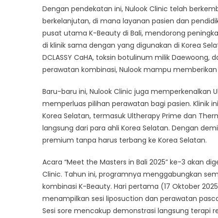
Dengan pendekatan ini, Nulook Clinic telah berkem
berkelanjutan, di mana layanan pasien dan pendidikan
pusat utama K-Beauty di Bali, mendorong peningk
di klinik sama dengan yang digunakan di Korea Sela
DCLASSY CaHA, toksin botulinum milik Daewoong, dan 
perawatan kombinasi, Nulook mampu memberikan has
Baru-baru ini, Nulook Clinic juga memperkenalkan U
memperluas pilihan perawatan bagi pasien. Klinik 
Korea Selatan, termasuk Ultherapy Prime dan The
langsung dari para ahli Korea Selatan. Dengan dem
premium tanpa harus terbang ke Korea Selatan.
Acara “Meet the Masters in Bali 2025” ke-3 akan di
Clinic. Tahun ini, programnya menggabungkan semi
kombinasi K-Beauty. Hari pertama (17 Oktober 2025)
menampilkan sesi liposuction dan perawatan pasca-o
Sesi sore mencakup demonstrasi langsung terapi re