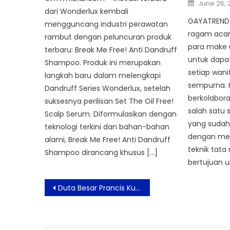
Posted
June 26, 
on
dari Wonderlux kembali
GAYATREND.
mengguncang industri perawatan
ragam acar
rambut dengan peluncuran produk
para make u
terbaru: Break Me Free! Anti Dandruff
untuk dapa
Shampoo. Produk ini merupakan
setiap wani
langkah baru dalam melengkapi
sempurna. 
Dandruff Series Wonderlux, setelah
berkolabor
suksesnya perilisan Set The Oil Free!
salah satu 
Scalp Serum. Diformulasikan dengan
yang sudah
teknologi terkini dan bahan-bahan
dengan mem
alami, Break Me Free! Anti Dandruff
teknik tata 
Shampoo dirancang khusus […]
bertujuan u
Post
Duta Besar Prancis Kunjungi Bali Culinary Pastry School
navigation