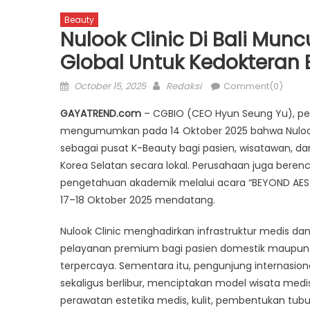
Beauty
Nulook Clinic Di Bali Mun
Global Untuk Kedokteran E
Posted
Author
October 15, 2025
Redaksi
Comment(0)
on
GAYATREND.com
– CGBIO (CEO Hyun Seung Yu), pe
mengumumkan pada 14 Oktober 2025 bahwa Nulook C
sebagai pusat K-Beauty bagi pasien, wisatawan, 
Korea Selatan secara lokal. Perusahaan juga bere
pengetahuan akademik melalui acara “BEYOND AESTHE
17–18 Oktober 2025 mendatang.
Nulook Clinic menghadirkan infrastruktur medis d
pelayanan premium bagi pasien domestik maupun i
terpercaya. Sementara itu, pengunjung internasion
sekaligus berlibur, menciptakan model wisata medis 
perawatan estetika medis, kulit, pembentukan tubu