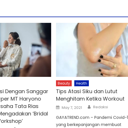
Beauty
Health
si Dengan Sanggar
Tips Atasi Siku dan Lutut
rper MT Haryono
Menghitam Ketika Workout
saha Tata Rias
Author
Posted
Redaksi
May 7, 2021
on
engadakan ‘Bridal
GAYATREND.com – Pandemi Covid-
orkshop’
yang berkepanjangan membuat