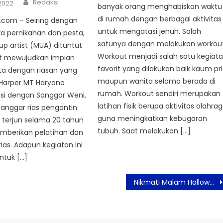
Author
Redaksi
2022
banyak orang menghabiskan waktu
di rumah dengan berbagai aktivitas
com – Seiring dengan
untuk mengatasi jenuh. Salah
a pernikahan dan pesta,
satunya dengan melakukan workout
p artist (MUA) dituntut
Workout menjadi salah satu kegiat
t mewujudkan impian
favorit yang dilakukan baik kaum pr
ta dengan riasan yang
maupun wanita selama berada di
Harper MT Haryono
rumah. Workout sendiri merupakan
asi dengan Sanggar Weni,
latihan fisik berupa aktivitas olahra
sanggar rias pengantin
guna meningkatkan kebugaran
 terjun selama 20 tahun
tubuh. Saat melakukan […]
berikan pelatihan dan
rias. Adapun kegiatan ini
ntuk […]
Nikmati Malam Halloween Bertabur Hidangan dan Hiburan Seru di Hotel Santika Premiere Hayam Wuruk Jakarta