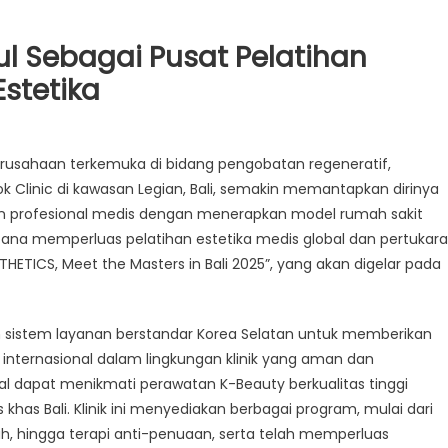
cul Sebagai Pusat Pelatihan
stetika
rusahaan terkemuka di bidang pengobatan regeneratif,
linic di kawasan Legian, Bali, semakin memantapkan dirinya
dan profesional medis dengan menerapkan model rumah sakit
ncana memperluas pelatihan estetika medis global dan pertukar
TICS, Meet the Masters in Bali 2025”, yang akan digelar pada
an sistem layanan berstandar Korea Selatan untuk memberikan
nternasional dalam lingkungan klinik yang aman dan
al dapat menikmati perawatan K-Beauty berkualitas tinggi
khas Bali. Klinik ini menyediakan berbagai program, mulai dari
h, hingga terapi anti-penuaan, serta telah memperluas