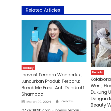
Related Articles
Beauty
Beauty
Inovasi Terbaru Wonderlux,
Kolabora
Luncurkan Produk Terbaru:
Weni, Ha
Break Me Free! Anti Dandruff
Dukung U
Shampoo
Dengan M
Author
Posted
Redaksi
March 29, 2024
on
Beauty W
GAYATREND.com – Inovasi terbaru