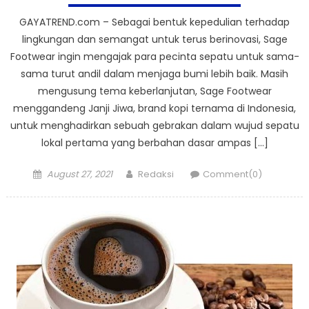
GAYATREND.com – Sebagai bentuk kepedulian terhadap
lingkungan dan semangat untuk terus berinovasi, Sage
Footwear ingin mengajak para pecinta sepatu untuk sama-
sama turut andil dalam menjaga bumi lebih baik. Masih
mengusung tema keberlanjutan, Sage Footwear
menggandeng Janji Jiwa, brand kopi ternama di Indonesia,
untuk menghadirkan sebuah gebrakan dalam wujud sepatu
lokal pertama yang berbahan dasar ampas […]
Posted
Author
August 27, 2021
Redaksi
Comment(0)
on