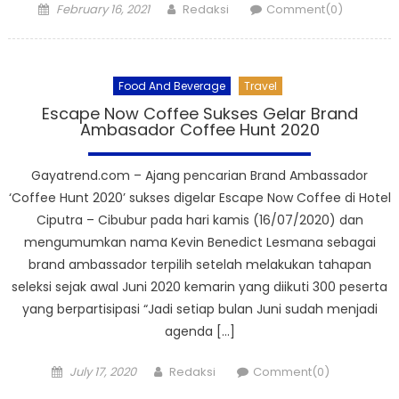
Posted
Author
February 16, 2021
Redaksi
Comment(0)
on
Food And Beverage
Travel
Escape Now Coffee Sukses Gelar Brand
Ambasador Coffee Hunt 2020
Gayatrend.com – Ajang pencarian Brand Ambassador
‘Coffee Hunt 2020’ sukses digelar Escape Now Coffee di Hotel
Ciputra – Cibubur pada hari kamis (16/07/2020) dan
mengumumkan nama Kevin Benedict Lesmana sebagai
brand ambassador terpilih setelah melakukan tahapan
seleksi sejak awal Juni 2020 kemarin yang diikuti 300 peserta
yang berpartisipasi “Jadi setiap bulan Juni sudah menjadi
agenda […]
Posted
Author
July 17, 2020
Redaksi
Comment(0)
on