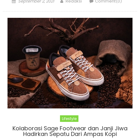
Posted
Author
September 2, 2021
Redaksi
Comment(0)
on
Lifestyle
Kolaborasi Sage Footwear dan Janji Jiwa
Hadirkan Sepatu Dari Ampas Kopi