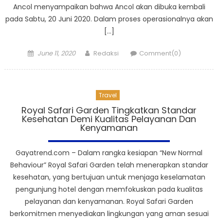
Ancol menyampaikan bahwa Ancol akan dibuka kembali
pada Sabtu, 20 Juni 2020. Dalam proses operasionalnya akan
[…]
Posted
Author
June 11, 2020
Redaksi
Comment(0)
on
Travel
Royal Safari Garden Tingkatkan Standar
Kesehatan Demi Kualitas Pelayanan Dan
Kenyamanan
Gayatrend.com – Dalam rangka kesiapan “New Normal
Behaviour” Royal Safari Garden telah menerapkan standar
kesehatan, yang bertujuan untuk menjaga keselamatan
pengunjung hotel dengan memfokuskan pada kualitas
pelayanan dan kenyamanan. Royal Safari Garden
berkomitmen menyediakan lingkungan yang aman sesuai