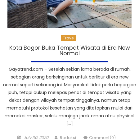
Travel
Kota Bogor Buka Tempat Wisata di Era New
Normal
Gayatrend.com – Setelah sekian lama berada di rumah,
sebagian orang berkeinginan untuk berlibur di era new
normal seperti sekarang ini. Masyarakat tidak perlu bepergian
jauh, tetapi cukup melepas penat di tempat wisata yang
dekat dengan wilayah tempat tinggalnya, namun tetap
mematuhi protokol kesehatan yang ditetapkan mulai dari
memakai masker, selalu menjaga jarak aman atau physical
[…]
Posted
Author
July 30, 2020
Redaksi
Comment(0)