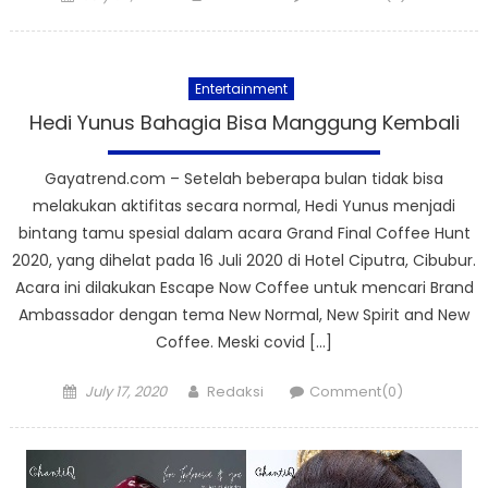
on
Entertainment
Hedi Yunus Bahagia Bisa Manggung Kembali
Gayatrend.com – Setelah beberapa bulan tidak bisa
melakukan aktifitas secara normal, Hedi Yunus menjadi
bintang tamu spesial dalam acara Grand Final Coffee Hunt
2020, yang dihelat pada 16 Juli 2020 di Hotel Ciputra, Cibubur.
Acara ini dilakukan Escape Now Coffee untuk mencari Brand
Ambassador dengan tema New Normal, New Spirit and New
Coffee. Meski covid […]
Posted
Author
July 17, 2020
Redaksi
Comment(0)
on