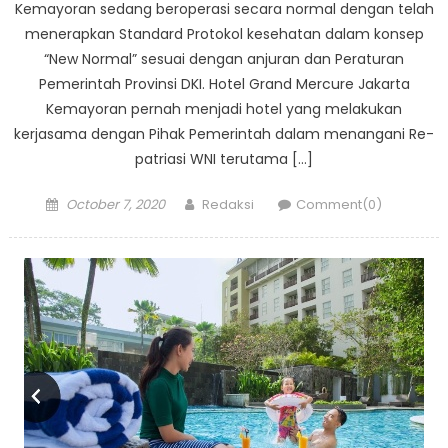
Kemayoran sedang beroperasi secara normal dengan telah
menerapkan Standard Protokol kesehatan dalam konsep
“New Normal” sesuai dengan anjuran dan Peraturan
Pemerintah Provinsi DKI. Hotel Grand Mercure Jakarta
Kemayoran pernah menjadi hotel yang melakukan
kerjasama dengan Pihak Pemerintah dalam menangani Re-
patriasi WNI terutama […]
Posted
Author
October 7, 2020
Redaksi
Comment(0)
on