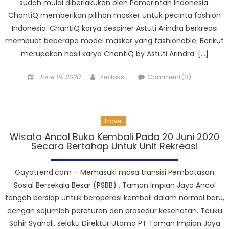
sudah mulai diberlakukan oleh Pemerintah Indonesia.
ChantiQ memberikan pilihan masker untuk pecinta fashion
Indonesia. ChantiQ karya desainer Astuti Arindra berkreasi
membuat beberapa model masker yang fashionable. Berikut
merupakan hasil karya ChantiQ by Astuti Arindra. […]
Posted
Author
June 19, 2020
Redaksi
Comment(0)
on
Travel
Wisata Ancol Buka Kembali Pada 20 Juni 2020
Secara Bertahap Untuk Unit Rekreasi
Gayatrend.com – Memasuki masa transisi Pembatasan
Sosial Bersekala Besar (PSBB) , Taman Impian Jaya Ancol
tengah bersiap untuk beroperasi kembali dalam normal baru,
dengan sejumlah peraturan dan prosedur kesehatan. Teuku
Sahir Syahali, selaku Direktur Utama PT Taman Impian Jaya