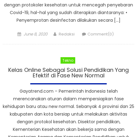
dengan protokoler kesehatan untuk mencegah penyebaran
Covid-19, hal-hal yang sudah diterapkan diantaranya: •
Penyemprotan desinfectan dilakukan secara […]
Posted
Author
June 8, 2020
Redaksi
Comment(0)
on
Tekno
Kelas Online Sebagai Solusi Pendidikan Yang
Efektif di Fase New Normal
Gayatrend.com – Pemerintah Indonesia telah
merencanakan aturan dalam mempersiapkan fase
kehidupan baru atau new normal. Sebanyak 4 provinsi dan 25
kabupaten dan kota bersiap untuk melakukan aktivitas
dengan protokol kesehatan. Disektor pendidikan,
Kementerian Kesehatan akan bekerja sama dengan
Kementerian Agama dan Kementerian Pendidikan untuk