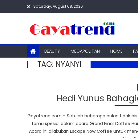
Skip
Saturday, August 08, 2026
to
content
BEAUTY
MEGAPOLITAN
HOME
F
TAG:
NYANYI
Hedi Yunus Bahag
Gayatrend.com – Setelah beberapa bulan tidak bis
tamu spesial dalam acara Grand Final Coffee Hunt 
Acara ini dilakukan Escape Now Coffee untuk men