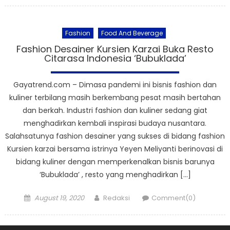
Fashion
Food And Beverage
Fashion Desainer Kursien Karzai Buka Resto
Citarasa Indonesia ‘Bubuklada’
Gayatrend.com – Dimasa pandemi ini bisnis fashion dan
kuliner terbilang masih berkembang pesat masih bertahan
dan berkah. Industri fashion dan kuliner sedang giat
menghadirkan kembali inspirasi budaya nusantara.
Salahsatunya fashion desainer yang sukses di bidang fashion
Kursien karzai bersama istrinya Yeyen Meliyanti berinovasi di
bidang kuliner dengan memperkenalkan bisnis barunya
‘Bubuklada’ , resto yang menghadirkan […]
Posted
Author
August 19, 2020
Redaksi
Comment(0)
on