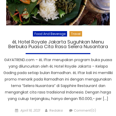
Food And Beverage
Travel
éL Hotel Royale Jakarta Suguhkan Menu
Berbuka Puasa Cita Rasa Selera Nusantara
GAYATREND.com – éL Iftar merupakan program buka puasa
yang diluncurkan oleh éL Hotel Royale Jakarta – Kelapa
Gading pada setiap bulan Ramadhan. éL Iftar kali ini memiliki
promo menarik pada Ramadhan ini dengan menggunakan
tema “Selera Nusantara” di Sapphire Restaurant dan
mengangkat cita rasa tradisional Indonesia. Dengan harga
yang cukup terjangkau, hanya dengan 150.000,- per […]
Posted
Author
April 16, 2021
Redaksi
Comment(0)
on