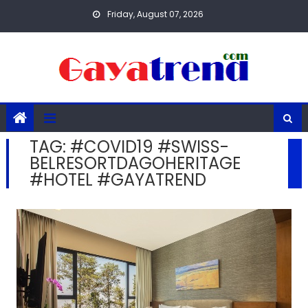
Skip
Friday, August 07, 2026
to
content
TAG:
#COVID19 #SWISS-
BELRESORTDAGOHERITAGE
#HOTEL #GAYATREND