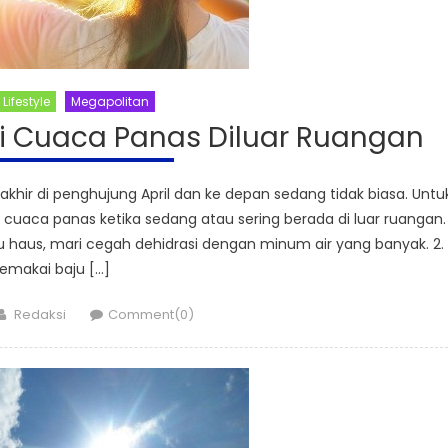
Lifestyle
Megapolitan
ri Cuaca Panas Diluar Ruangan
hir di penghujung April dan ke depan sedang tidak biasa. Untu
k cuaca panas ketika sedang atau sering berada di luar ruangan.
gu haus, mari cegah dehidrasi dengan minum air yang banyak. 2.
emakai baju […]
Author
Redaksi
Comment(0)