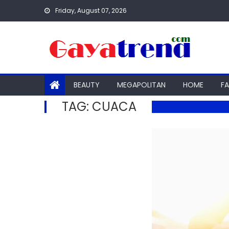
Skip
Friday, August 07, 2026
to
content
BEAUTY
MEGAPOLITAN
HOME
F
TAG:
CUACA