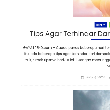
Health
Tips Agar Terhindar Da
GAYATREND.com – Cuaca panas beberapa hari terak
itu, ada beberapa tips agar terhindar dari dampa
Yuk, simak tipsnya berikut ini: 1. Jangan menung
M
Posted
May 4, 2024
on