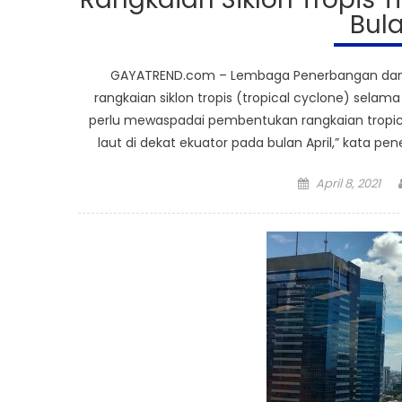
Bula
GAYATREND.com – Lembaga Penerbangan dan 
rangkaian siklon tropis (tropical cyclone) sela
perlu mewaspadai pembentukan rangkaian tropic
laut di dekat ekuator pada bulan April,” kata pe
Posted
April 8, 2021
on