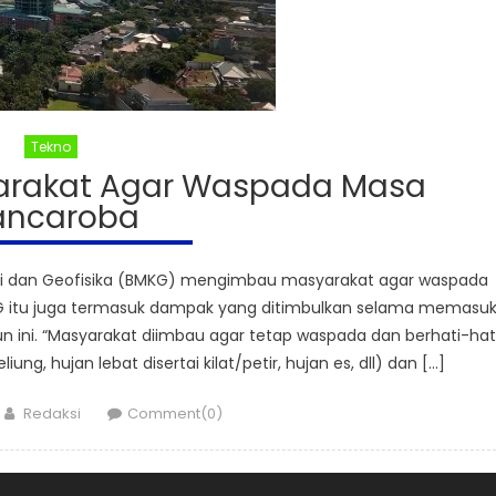
Tekno
rakat Agar Waspada Masa
ancaroba
gi dan Geofisika (BMKG) mengimbau masyarakat agar waspada
G itu juga termasuk dampak yang ditimbulkan selama memasuk
ini. “Masyarakat diimbau agar tetap waspada dan berhati-hat
ng, hujan lebat disertai kilat/petir, hujan es, dll) dan […]
Author
Redaksi
Comment(0)