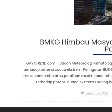
BMKG Himbau Masya
P
GAYATREND.com – Badan Meteorologi Klimatolo
terhadap potensi cuaca ekstrem. Peringatan BMK
masa pancaroba atau peralihan musim pada tahun 
terhadap potensi cuaca ekstrem (puting beliu
Posted
March 13, 2021
on