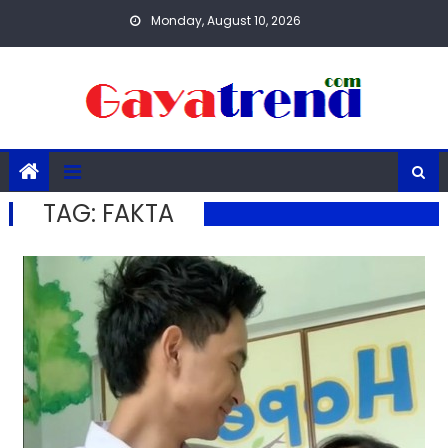
Skip
Monday, August 10, 2026
to
content
TAG:
FAKTA