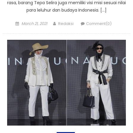
rasa, barang Tepa Selira juga memiliki visi misi sesuai nilai
para leluhur dan budaya Indonesia. […]
Posted
Author
March 21, 2021
Redaksi
Comment(0)
on