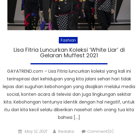
Fashion
Lisa Fitria Luncurkan Koleksi ‘White Liar’ di
Gelaran Muffest 2021
GAYATREND.com – Lisa Fitria luncurkan koleksi yang kali ini
terinspirasi dari kehidupan yang kita jalani sehari hari tidak
lepas dari suguhan kebohongan yang disajikan melalui media
social, konten acara di televisi dan juga lingkungan sekitar
kita. Kebohongan tentunya identik dengan hal negatif, untuk
itu dari kita kecil selalu diberikan nasehat oleh orang tua kita
bahwa […]
Posted
Author
May 12, 2021
Redaksi
Comment(0)
on