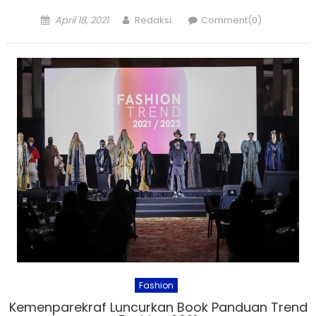
Posted
Author
April 18, 2021
Redaksi
Comment(0)
on
Fashion
Kemenparekraf Luncurkan Book Panduan Trend