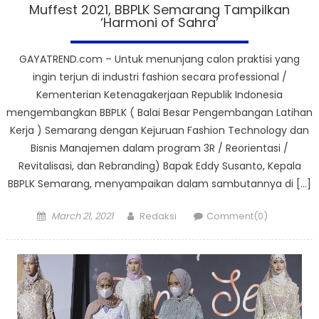
Muffest 2021, BBPLK Semarang Tampilkan
‘Harmoni of Sahra’
GAYATREND.com – Untuk menunjang calon praktisi yang
ingin terjun di industri fashion secara professional /
Kementerian Ketenagakerjaan Republik Indonesia
mengembangkan BBPLK ( Balai Besar Pengembangan Latihan
Kerja ) Semarang dengan Kejuruan Fashion Technology dan
Bisnis Manajemen dalam program 3R / Reorientasi /
Revitalisasi, dan Rebranding) Bapak Eddy Susanto, Kepala
BBPLK Semarang, menyampaikan dalam sambutannya di […]
Posted
Author
March 21, 2021
Redaksi
Comment(0)
on