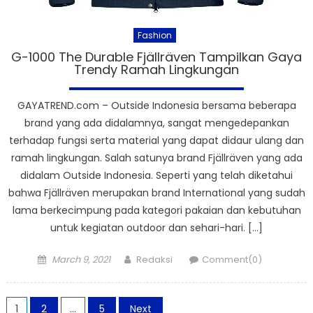
Fashion
G-1000 The Durable Fjällräven Tampilkan Gaya
Trendy Ramah Lingkungan
GAYATREND.com – Outside Indonesia bersama beberapa
brand yang ada didalamnya, sangat mengedepankan
terhadap fungsi serta material yang dapat didaur ulang dan
ramah lingkungan. Salah satunya brand Fjällräven yang ada
didalam Outside Indonesia. Seperti yang telah diketahui
bahwa Fjällräven merupakan brand International yang sudah
lama berkecimpung pada kategori pakaian dan kebutuhan
untuk kegiatan outdoor dan sehari-hari. […]
Posted
Author
March 9, 2021
Redaksi
Comment(0)
on
Posts
1
2
…
5
Next