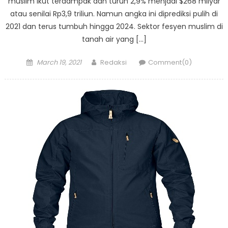
muslim ikut terdampak dan turun 2,9% menjadi $268 milyar
atau senilai Rp3,9 triliun. Namun angka ini diprediksi pulih di
2021 dan terus tumbuh hingga 2024. Sektor fesyen muslim di
tanah air yang […]
Posted
Author
March 19, 2021
Redaksi
Comment(0)
on