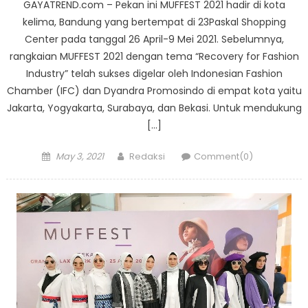
GAYATREND.com – Pekan ini MUFFEST 2021 hadir di kota
kelima, Bandung yang bertempat di 23Paskal Shopping
Center pada tanggal 26 April-9 Mei 2021. Sebelumnya,
rangkaian MUFFEST 2021 dengan tema “Recovery for Fashion
Industry” telah sukses digelar oleh Indonesian Fashion
Chamber (IFC) dan Dyandra Promosindo di empat kota yaitu
Jakarta, Yogyakarta, Surabaya, dan Bekasi. Untuk mendukung
[…]
Posted
Author
May 3, 2021
Redaksi
Comment(0)
on