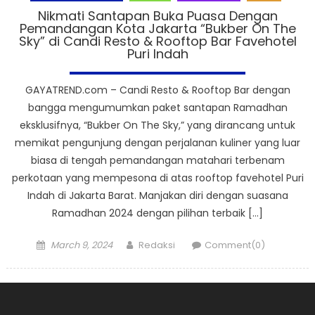
Nikmati Santapan Buka Puasa Dengan
Pemandangan Kota Jakarta “Bukber On The
Sky” di Candi Resto & Rooftop Bar Favehotel
Puri Indah
GAYATREND.com – Candi Resto & Rooftop Bar dengan
bangga mengumumkan paket santapan Ramadhan
eksklusifnya, “Bukber On The Sky,” yang dirancang untuk
memikat pengunjung dengan perjalanan kuliner yang luar
biasa di tengah pemandangan matahari terbenam
perkotaan yang mempesona di atas rooftop favehotel Puri
Indah di Jakarta Barat. Manjakan diri dengan suasana
Ramadhan 2024 dengan pilihan terbaik […]
Posted
Author
March 9, 2024
Redaksi
Comment(0)
on