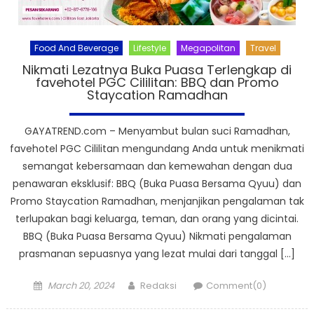
Food And Beverage
Lifestyle
Megapolitan
Travel
Nikmati Lezatnya Buka Puasa Terlengkap di
favehotel PGC Cililitan: BBQ dan Promo
Staycation Ramadhan
GAYATREND.com – Menyambut bulan suci Ramadhan,
favehotel PGC Cililitan mengundang Anda untuk menikmati
semangat kebersamaan dan kemewahan dengan dua
penawaran eksklusif: BBQ (Buka Puasa Bersama Qyuu) dan
Promo Staycation Ramadhan, menjanjikan pengalaman tak
terlupakan bagi keluarga, teman, dan orang yang dicintai.
BBQ (Buka Puasa Bersama Qyuu) Nikmati pengalaman
prasmanan sepuasnya yang lezat mulai dari tanggal […]
Posted
Author
March 20, 2024
Redaksi
Comment(0)
on