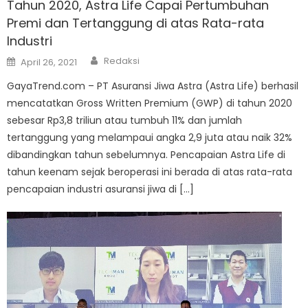
Tahun 2020, Astra Life Capai Pertumbuhan
Premi dan Tertanggung di atas Rata-rata
Industri
Author
Posted
Redaksi
April 26, 2021
on
GayaTrend.com – PT Asuransi Jiwa Astra (Astra Life) berhasil
mencatatkan Gross Written Premium (GWP) di tahun 2020
sebesar Rp3,8 triliun atau tumbuh 11% dan jumlah
tertanggung yang melampaui angka 2,9 juta atau naik 32%
dibandingkan tahun sebelumnya. Pencapaian Astra Life di
tahun keenam sejak beroperasi ini berada di atas rata-rata
pencapaian industri asuransi jiwa di […]