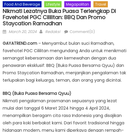
Food And Beverage
Lifestyle
Megapolitan
Travel
Nikmati Lezatnya Buka Puasa Terlengkap Di
Favehotel PGC Cililitan: BBQ Dan Promo
Staycation Ramadhan
Posted
Author
March 20, 2024
Redaksi
Comment(0)
on
GAYATREND.com
– Menyambut bulan suci Ramadhan,
favehotel PGC Cililitan mengundang Anda untuk menikmati
semangat kebersamaan dan kemewahan dengan dua
penawaran eksklusif: BBQ (Buka Puasa Bersama Qyuu) dan
Promo Staycation Ramadhan, menjanjikan pengalaman tak
terlupakan bagi keluarga, teman, dan orang yang dicintai.
BBQ (Buka Puasa Bersama Qyuu)
Nikmati pengalaman prasmanan sepuasnya yang lezat
mulai dari tanggal 6 Maret 2024 hingga 4 April 2024,
menampilkan beragam cita rasa Indonesia yang disajikan
oleh para koki berbakat kami. Dari favorit tradisional hingga
hidangan modern, menu kami diperkaya dengan rempah-