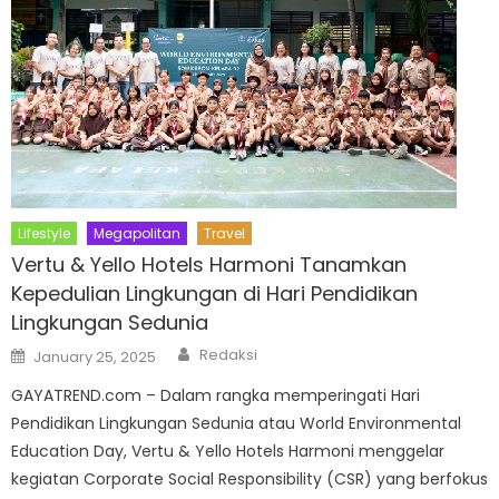
Lifestyle
Megapolitan
Travel
Vertu & Yello Hotels Harmoni Tanamkan
Kepedulian Lingkungan di Hari Pendidikan
Lingkungan Sedunia
Author
Posted
Redaksi
January 25, 2025
on
GAYATREND.com – Dalam rangka memperingati Hari
Pendidikan Lingkungan Sedunia atau World Environmental
Education Day, Vertu & Yello Hotels Harmoni menggelar
kegiatan Corporate Social Responsibility (CSR) yang berfokus