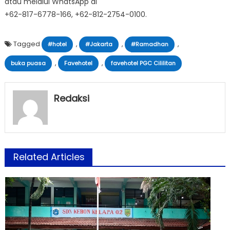
atau melalui WhatsApp di
+62-817-6778-166, +62-812-2754-0100.
Tagged
,
,
,
#hotel
#Jakarta
#Ramadhan
,
,
buka puasa
Favehotel
favehotel PGC Cililitan
Redaksi
Related Articles