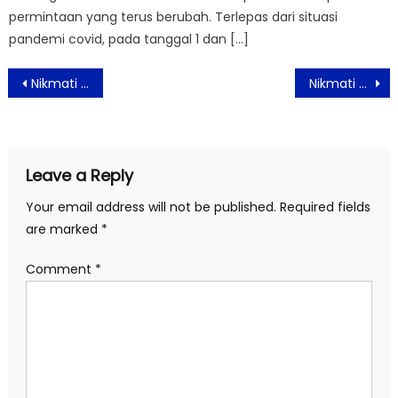
permintaan yang terus berubah. Terlepas dari situasi
pandemi covid, pada tanggal 1 dan […]
Post
Nikmati Bukber Khas Nusantara di Mercure Tangerang BSD City
Nikmati Sajian Tantalizing BBQ Iftar di Hotel Santika Premiere Hayam Wuruk Jakarta
navigation
Leave a Reply
Your email address will not be published.
Required fields
are marked
*
Comment
*