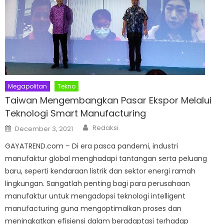
Megapolitan
Tekno
Taiwan Mengembangkan Pasar Ekspor Melalui
Teknologi Smart Manufacturing
Author
Posted
Redaksi
December 3, 2021
on
GAYATREND.com – Di era pasca pandemi, industri
manufaktur global menghadapi tantangan serta peluang
baru, seperti kendaraan listrik dan sektor energi ramah
lingkungan. Sangatlah penting bagi para perusahaan
manufaktur untuk mengadopsi teknologi intelligent
manufacturing guna mengoptimalkan proses dan
meningkatkan efisiensi dalam beradaptasi terhadap