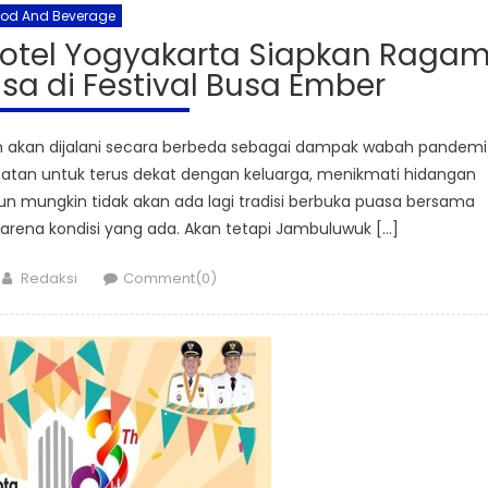
ood And Beverage
otel Yogyakarta Siapkan Raga
a di Festival Busa Ember
akan dijalani secara berbeda sebagai dampak wabah pandemi
patan untuk terus dekat dengan keluarga, menikmati hidangan
 mungkin tidak akan ada lagi tradisi berbuka puasa bersama
arena kondisi yang ada. Akan tetapi Jambuluwuk […]
Author
Redaksi
Comment(0)