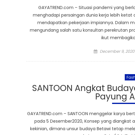
GAYATREND.com – Situasi pandemi yang berl
menghadapi persaingan dunia kerja lebih ket
mendapatkan pekerjaan impiannya. Dalam menja
mengundang salah satu konsultan perekrutan prof
ikut membagikan
Posted
December 9, 2020
on
Fash
SANTOON Angkat Budaya 
Payung A
GAYATREND.com – SANTOON menggelar karya bertaju
pada 5 Desember2020, Konsep yang diangkat a
kekinian, dimana unsur budaya Betawi tetap mel