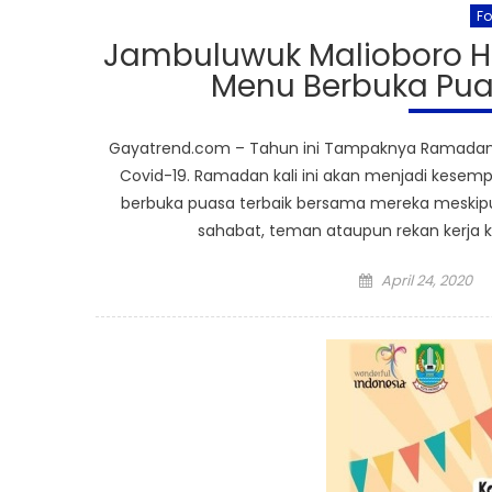
F
Jambuluwuk Malioboro H
Menu Berbuka Puas
Gayatrend.com – Tahun ini Tampaknya Ramadan 
Covid-19. Ramadan kali ini akan menjadi kesem
berbuka puasa terbaik bersama mereka meskipun
sahabat, teman ataupun rekan kerja k
Posted
April 24, 2020
on