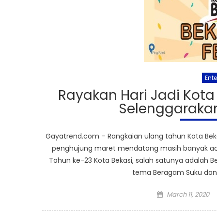
Ent
Rayakan Hari Jadi Kota
Selenggarakan 
Gayatrend.com – Rangkaian ulang tahun Kota Bekasi
penghujung maret mendatang masih banyak acar
Tahun ke-23 Kota Bekasi, salah satunya adalah Be
tema Beragam Suku dan 
Posted
March 11, 2020
on