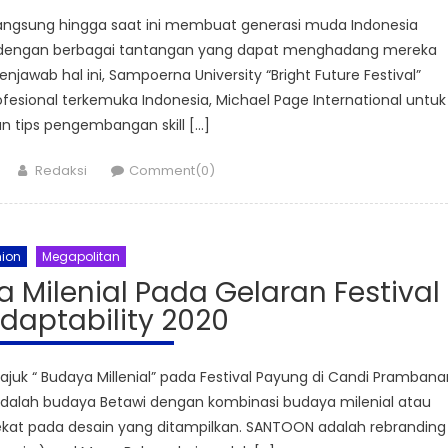
angsung hingga saat ini membuat generasi muda Indonesia
at dengan berbagai tantangan yang dapat menghadang mereka
wab hal ini, Sampoerna University “Bright Future Festival”
esional terkemuka Indonesia, Michael Page International untuk
 tips pengembangan skill […]
Author
Redaksi
Comment(0)
ion
Megapolitan
Milenial Pada Gelaran Festival
daptability 2020
k “ Budaya Millenial” pada Festival Payung di Candi Prambana
dalah budaya Betawi dengan kombinasi budaya milenial atau
ekat pada desain yang ditampilkan. SANTOON adalah rebranding