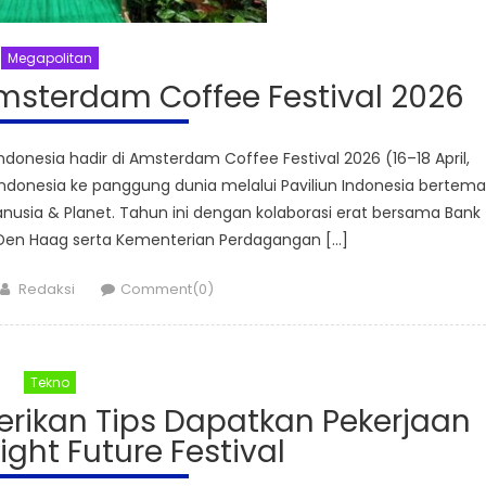
Megapolitan
msterdam Coffee Festival 2026
onesia hadir di Amsterdam Coffee Festival 2026 (16–18 April,
onesia ke panggung dunia melalui Paviliun Indonesia bertema
anusia & Planet. Tahun ini dengan kolaborasi erat bersama Bank
i Den Haag serta Kementerian Perdagangan […]
Author
Redaksi
Comment(0)
Tekno
erikan Tips Dapatkan Pekerjaan
ight Future Festival