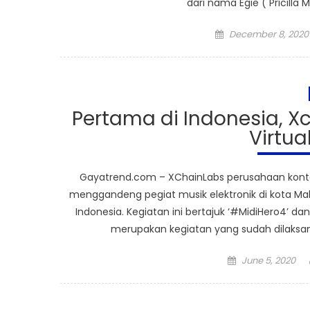
dari nama Egie ( Pricilla
Posted
December 8, 2020
on
Pertama di Indonesia, X
Virtua
Gayatrend.com – XChainLabs perusahaan konten 
menggandeng pegiat musik elektronik di kota Mal
Indonesia. Kegiatan ini bertajuk ‘#MidiHero4’ da
merupakan kegiatan yang sudah dilaksan
Posted
June 5, 2020
on