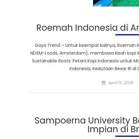
Roemah Indonesia di A
Gaya Trend – Untuk keempat kalinya, Roemah Ind
NDSM-Loods, Amsterdam), membawa kisah kopi Ind
Sustainable Roots: Petani Kopi Indonesia untuk M
Indonesia, Kedutaan Besar RI d
Posted
April 15, 2026
on
Sampoerna University B
Impian di Br