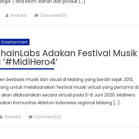
 Margie ) and Mom. Bahan dari produk […]
Author
Redaksi
Comment(0)
Entertainment
chainLabs Adakan Festival Musik
l ‘#MidiHero4’
berbasis musik dan visual di Malang yang berdiri sejak 2013,
ang untuk melaksanakan festival musik virtual yang pertama di
n akan dilaksanakan secara virtual pada 5-6 Juni 2020. MidiHero
akan Komunitas Ableton Indonesia regional Malang […]
Author
Redaksi
Comment(0)