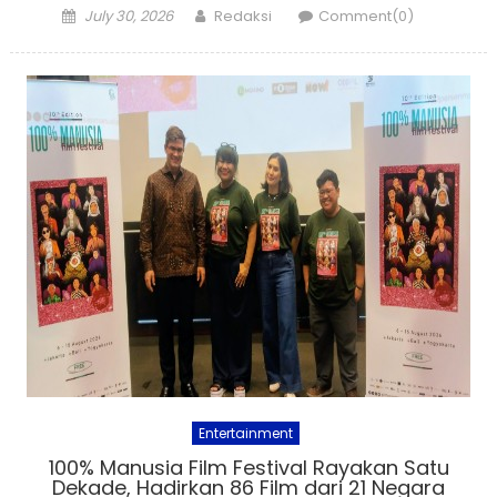
Posted
Author
July 30, 2026
Redaksi
Comment(0)
on
Entertainment
100% Manusia Film Festival Rayakan Satu
Dekade, Hadirkan 86 Film dari 21 Negara