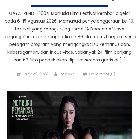
GAYATREND – 100% Manusia Film Festival kembali digelar
pada 6–15 Agustus 2026. Memasuki penyelenggaraan ke-10,
festival yang mengusung tema “A Decade of Love
Language” ini akan menghadirkan 86 film dari 21 negara serta
beragam program yang mengangkat isu kemanusiaan,
keberagaman, dan inklusivitas. Sebanyak 24 film panjang
dan 62 film pendek akan diputar secara gratis di […]
Posted
Author
July 29, 2026
Redaksi
Comment(0)
on