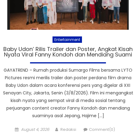
Entertainment
Baby Udon’ Rilis Trailer dan Poster, Angkat Kisah
Nyata Viral Fanny Kondoh dan Mendiang Suami
GAYATREND – Rumah produksi Sumargo Films bersama LYTO
Pictures resmi merilis trailer dan poster perdana film drama
Baby Udon dalam acara konferensi pers yang digelar di XXI
Senayan City, Jakarta, Senin (3/8/2026). Film ini mengangkat
kisah nyata yang sempat viral di media sosial tentang
perjuangan content creator Fanny Kondoh dan mendiang
suaminya asal Jepang, Hajime […]
Posted
Author
August 4, 2026
Redaksi
Comment(0)
on