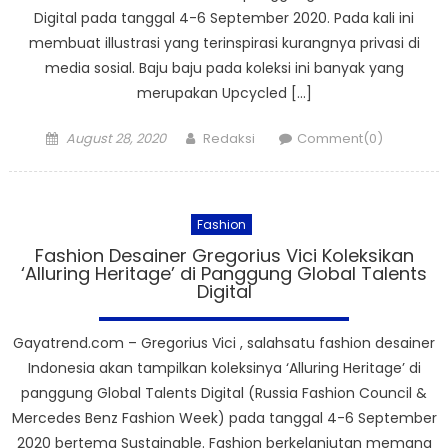
Digital pada tanggal 4-6 September 2020. Pada kali ini
membuat illustrasi yang terinspirasi kurangnya privasi di
media sosial. Baju baju pada koleksi ini banyak yang
merupakan Upcycled […]
Posted
Author
August 28, 2020
Redaksi
Comment(0)
on
Fashion
Fashion Desainer Gregorius Vici Koleksikan
‘Alluring Heritage’ di Panggung Global Talents
Digital
Gayatrend.com – Gregorius Vici , salahsatu fashion desainer
Indonesia akan tampilkan koleksinya ‘Alluring Heritage’ di
panggung Global Talents Digital (Russia Fashion Council &
Mercedes Benz Fashion Week) pada tanggal 4-6 September
2020 bertema Sustainable. Fashion berkelanjutan memang