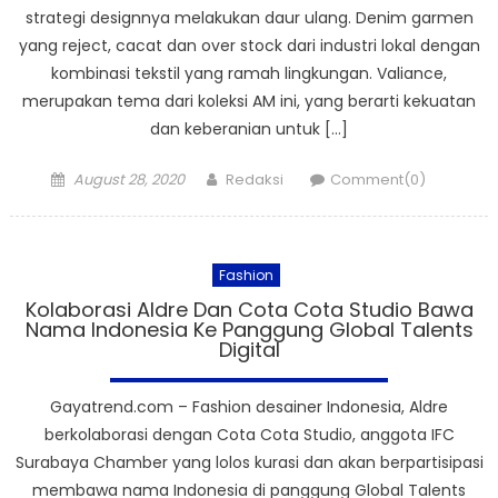
strategi designnya melakukan daur ulang. Denim garmen
yang reject, cacat dan over stock dari industri lokal dengan
kombinasi tekstil yang ramah lingkungan. Valiance,
merupakan tema dari koleksi AM ini, yang berarti kekuatan
dan keberanian untuk […]
Posted
Author
August 28, 2020
Redaksi
Comment(0)
on
Fashion
Kolaborasi Aldre Dan Cota Cota Studio Bawa
Nama Indonesia Ke Panggung Global Talents
Digital
Gayatrend.com – Fashion desainer Indonesia, Aldre
berkolaborasi dengan Cota Cota Studio, anggota IFC
Surabaya Chamber yang lolos kurasi dan akan berpartisipasi
membawa nama Indonesia di panggung Global Talents