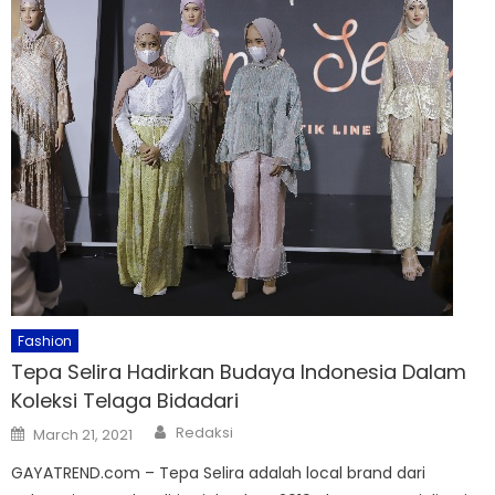
Fashion
Tepa Selira Hadirkan Budaya Indonesia Dalam
Koleksi Telaga Bidadari
Author
Posted
Redaksi
March 21, 2021
on
GAYATREND.com – Tepa Selira adalah local brand dari