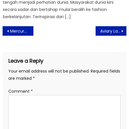
tengah menjadi perhatian dunia. Masyarakat dunia kini
secara sadar dan bertahap mulai beralih ke fashion
berkelanjutan. Terinspirasi dari […]
Post
Mercure Tangerang BSD City Berikan Diskon Hingga 50 Persen
Aviary Lakukan Inovasi Dan Promosi Makanan Minuman Di Bulan September
navigation
Leave a Reply
Your email address will not be published.
Required fields
are marked
*
Comment
*