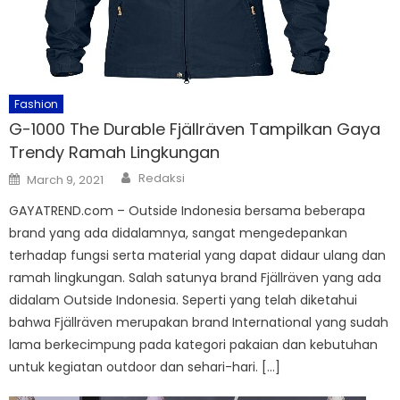
Fashion
G-1000 The Durable Fjällräven Tampilkan Gaya
Trendy Ramah Lingkungan
Author
Posted
Redaksi
March 9, 2021
on
GAYATREND.com – Outside Indonesia bersama beberapa
brand yang ada didalamnya, sangat mengedepankan
terhadap fungsi serta material yang dapat didaur ulang dan
ramah lingkungan. Salah satunya brand Fjällräven yang ada
didalam Outside Indonesia. Seperti yang telah diketahui
bahwa Fjällräven merupakan brand International yang sudah
lama berkecimpung pada kategori pakaian dan kebutuhan
untuk kegiatan outdoor dan sehari-hari. […]