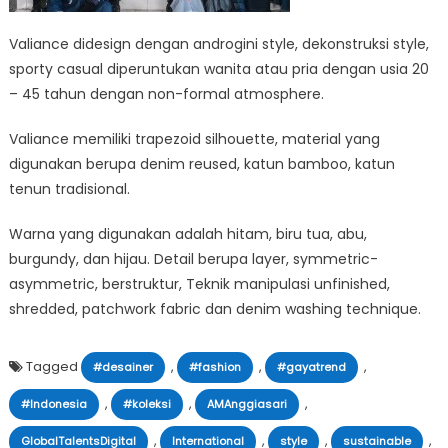
Valiance didesign dengan androgini style, dekonstruksi style,
sporty casual diperuntukan wanita atau pria dengan usia 20
– 45 tahun dengan non-formal atmosphere.
Valiance memiliki trapezoid silhouette, material yang
digunakan berupa denim reused, katun bamboo, katun
tenun tradisional.
Warna yang digunakan adalah hitam, biru tua, abu,
burgundy, dan hijau. Detail berupa layer, symmetric-
asymmetric, berstruktur, Teknik manipulasi unfinished,
shredded, patchwork fabric dan denim washing technique.
Tagged
,
,
,
#desainer
#fashion
#gayatrend
,
,
,
#Indonesia
#koleksi
AMAnggiasari
,
,
,
,
GlobalTalentsDigital
International
style
sustainable