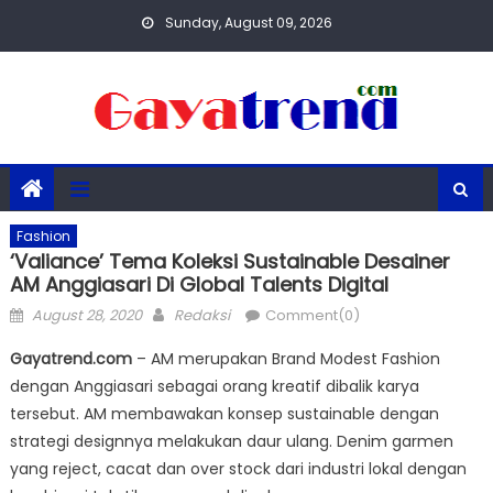
Skip
Sunday, August 09, 2026
to
content
Fashion
‘Valiance’ Tema Koleksi Sustainable Desainer
AM Anggiasari Di Global Talents Digital
Posted
Author
August 28, 2020
Redaksi
Comment(0)
on
Gayatrend.com
– AM merupakan Brand Modest Fashion
dengan Anggiasari sebagai orang kreatif dibalik karya
tersebut. AM membawakan konsep sustainable dengan
strategi designnya melakukan daur ulang. Denim garmen
yang reject, cacat dan over stock dari industri lokal dengan