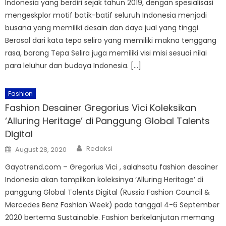
Indonesia yang berdiri sejak tahun 2019, dengan spesialisasi
mengeskplor motif batik-batif seluruh Indonesia menjadi
busana yang memiliki desain dan daya jual yang tinggi.
Berasal dari kata tepo seliro yang memiliki makna tenggang
rasa, barang Tepa Selira juga memiliki visi misi sesuai nilai
para leluhur dan budaya Indonesia. […]
Fashion
Fashion Desainer Gregorius Vici Koleksikan
‘Alluring Heritage’ di Panggung Global Talents
Digital
Author
Posted
Redaksi
August 28, 2020
on
Gayatrend.com – Gregorius Vici , salahsatu fashion desainer
Indonesia akan tampilkan koleksinya ‘Alluring Heritage’ di
panggung Global Talents Digital (Russia Fashion Council &
Mercedes Benz Fashion Week) pada tanggal 4-6 September
2020 bertema Sustainable. Fashion berkelanjutan memang