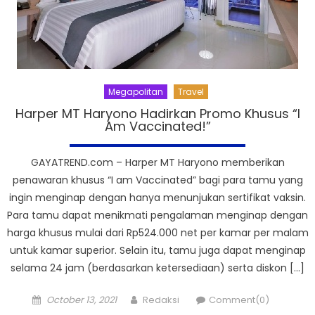
Megapolitan
Travel
Harper MT Haryono Hadirkan Promo Khusus “I
Am Vaccinated!”
GAYATREND.com – Harper MT Haryono memberikan
penawaran khusus “I am Vaccinated” bagi para tamu yang
ingin menginap dengan hanya menunjukan sertifikat vaksin.
Para tamu dapat menikmati pengalaman menginap dengan
harga khusus mulai dari Rp524.000 net per kamar per malam
untuk kamar superior. Selain itu, tamu juga dapat menginap
selama 24 jam (berdasarkan ketersediaan) serta diskon […]
Posted
Author
October 13, 2021
Redaksi
Comment(0)
on