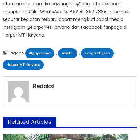
atau melalui email ke cawanginfo@harperhotels.com
maupun melalui WhatsApp ke +62 811 862 7888. Informasi
seputar kegiatan terbaru dapat mengikuti sosial media
Instagram @HarperMTHaryono dan Facebook fanpage di
Harper MT Haryono.
Tagged
,
,
,
#gayatrend
#hotel
Harga Khusus
Harper MT Haryono
Redaksi
Related Articles