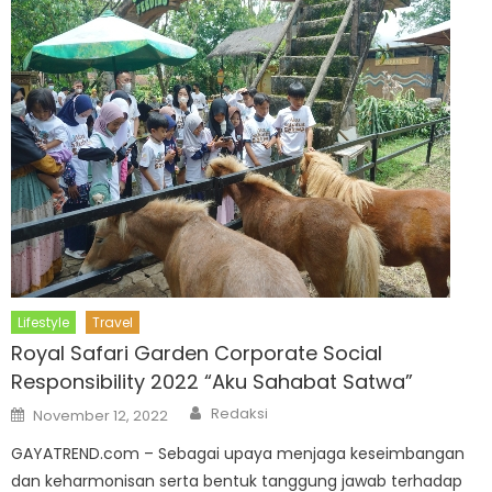
Lifestyle
Travel
Royal Safari Garden Corporate Social
Responsibility 2022 “Aku Sahabat Satwa”
Author
Posted
Redaksi
November 12, 2022
on
GAYATREND.com – Sebagai upaya menjaga keseimbangan
dan keharmonisan serta bentuk tanggung jawab terhadap