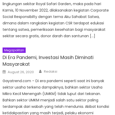
lingkungan sekitar Royal Safari Garden, maka pada hari
Kamis, 10 November 2022, dilaksanakan kegiatan Corporate
Social Responsibilty dengan tema Aku Sahabat Satwa,
dimana dalam rangkaian kegiatan CSR terdapat edukasi
tentang satwa, pemeriksaan kesehatan bagi masyarakat
sekitar secara gratis, donor darah dan santunan […]
Megapolitan
Di Era Pandemi, Investasi Masih Diminati
Masyarakat
Author
Posted
Redaksi
August 26, 2020
on
Gayatrend.com – Di era pandemi seperti saat ini banyak
sektor usaha terkena dampaknya, bahkan sektor Usaha
Mikro Kecil Menengah (UMKM) tidak luput dari tekanan.
Bahkan sektor UMKM menjadi salah satu sektor paling
terdampak dari wabah yang telah mendunia. Akibat kondisi
ketidakpastian yang masih terjadi, pelaku ekonomi