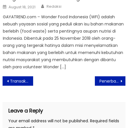
Author
Posted
Redaksi
August 18, 2021
on
GAYATREND.com – Wonder Food Indonesia (WFI) adalah
sebuah yayasan sosial yang peduli akan isu bahan makanan
berlebih (food waste) serta pentingnya asupan nutrisi di
Indonesia. Dibentuk pada 25 November 2018 oleh orang-
orang yang tergerak hatinya dalam misi menyelamatkan
bahan makanan yang berlebih untuk memenuhi kebutuhan
nutrisi masyarakat yang membutuhkan dengan dibantu
oleh para volunteer Wonder […]
Post
Transaksi Pengiriman J&T Express Harbolnas 10.10 Kian Melesat Hingga 13,5 juta Paket
Penerbangan Internasional ke Bali Dibuka, Ini Daftar 19 Negaranya
navigation
Leave a Reply
Your email address will not be published.
Required fields