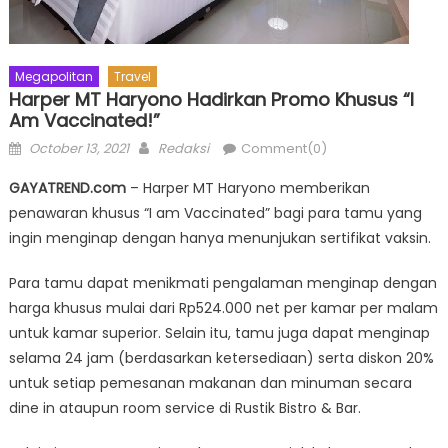
Megapolitan
Travel
Harper MT Haryono Hadirkan Promo Khusus “I
Am Vaccinated!”
Posted
Author
October 13, 2021
Redaksi
Comment(0)
on
GAYATREND.com
– Harper MT Haryono memberikan
penawaran khusus “I am Vaccinated” bagi para tamu yang
ingin menginap dengan hanya menunjukan sertifikat vaksin.
Para tamu dapat menikmati pengalaman menginap dengan
harga khusus mulai dari Rp524.000 net per kamar per malam
untuk kamar superior. Selain itu, tamu juga dapat menginap
selama 24 jam (berdasarkan ketersediaan) serta diskon 20%
untuk setiap pemesanan makanan dan minuman secara
dine in ataupun room service di Rustik Bistro & Bar.