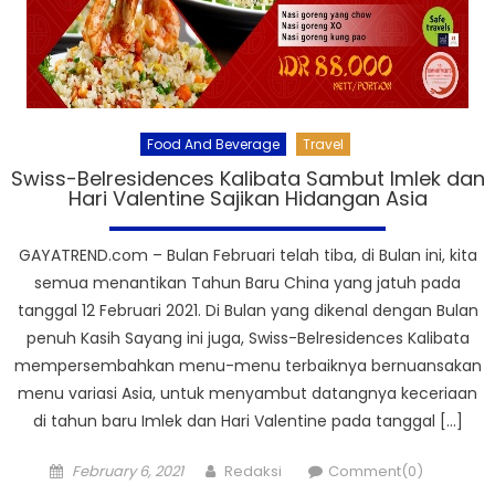
Food And Beverage
Travel
Swiss-Belresidences Kalibata Sambut Imlek dan
Hari Valentine Sajikan Hidangan Asia
GAYATREND.com – Bulan Februari telah tiba, di Bulan ini, kita
semua menantikan Tahun Baru China yang jatuh pada
tanggal 12 Februari 2021. Di Bulan yang dikenal dengan Bulan
penuh Kasih Sayang ini juga, Swiss-Belresidences Kalibata
mempersembahkan menu-menu terbaiknya bernuansakan
menu variasi Asia, untuk menyambut datangnya keceriaan
di tahun baru Imlek dan Hari Valentine pada tanggal […]
Posted
Author
February 6, 2021
Redaksi
Comment(0)
on