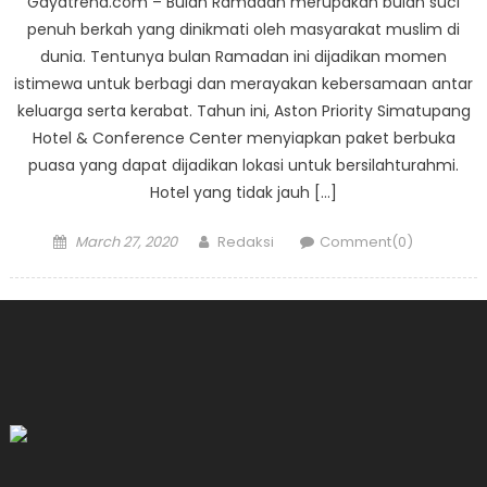
Gayatrend.com – Bulan Ramadan merupakan bulan suci
penuh berkah yang dinikmati oleh masyarakat muslim di
dunia. Tentunya bulan Ramadan ini dijadikan momen
istimewa untuk berbagi dan merayakan kebersamaan antar
keluarga serta kerabat. Tahun ini, Aston Priority Simatupang
Hotel & Conference Center menyiapkan paket berbuka
puasa yang dapat dijadikan lokasi untuk bersilahturahmi.
Hotel yang tidak jauh […]
Posted
Author
March 27, 2020
Redaksi
Comment(0)
on