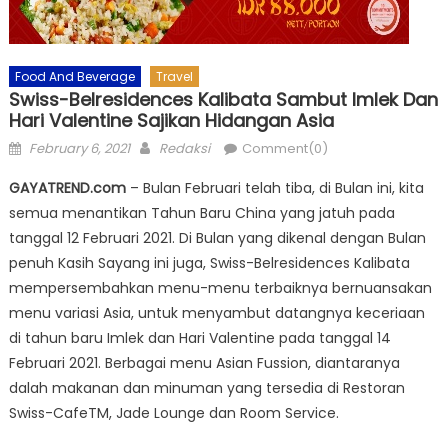
Food And Beverage
Travel
Swiss-Belresidences Kalibata Sambut Imlek Dan
Hari Valentine Sajikan Hidangan Asia
Posted
Author
February 6, 2021
Redaksi
Comment(0)
on
GAYATREND.com
– Bulan Februari telah tiba, di Bulan ini, kita
semua menantikan Tahun Baru China yang jatuh pada
tanggal 12 Februari 2021. Di Bulan yang dikenal dengan Bulan
penuh Kasih Sayang ini juga, Swiss-Belresidences Kalibata
mempersembahkan menu-menu terbaiknya bernuansakan
menu variasi Asia, untuk menyambut datangnya keceriaan
di tahun baru Imlek dan Hari Valentine pada tanggal 14
Februari 2021. Berbagai menu Asian Fussion, diantaranya
dalah makanan dan minuman yang tersedia di Restoran
Swiss-CafeTM, Jade Lounge dan Room Service.