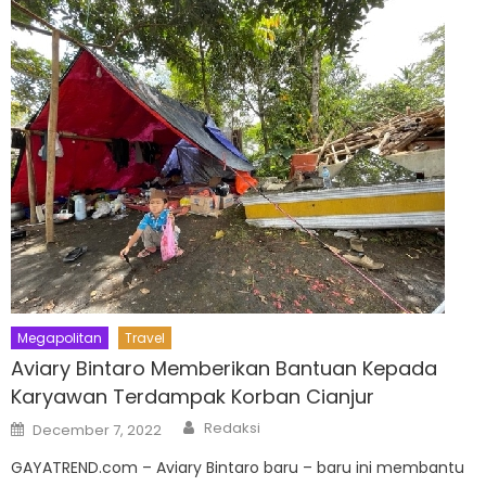
Megapolitan
Travel
Aviary Bintaro Memberikan Bantuan Kepada
Karyawan Terdampak Korban Cianjur
Author
Posted
Redaksi
December 7, 2022
on
GAYATREND.com – Aviary Bintaro baru – baru ini membantu