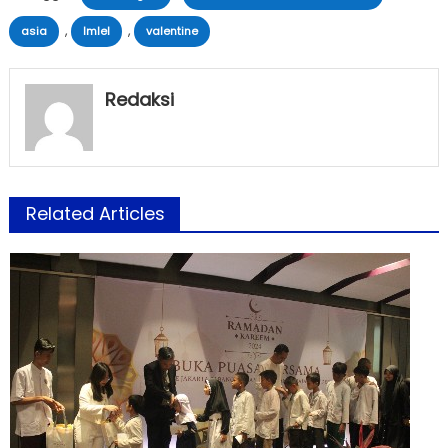
,
,
asia
Imlel
valentine
Redaksi
Related Articles