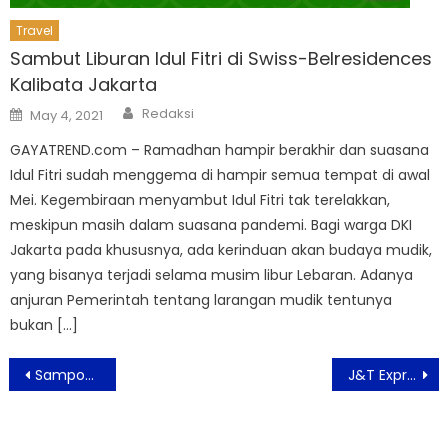
Travel
Sambut Liburan Idul Fitri di Swiss-Belresidences
Kalibata Jakarta
Author
Posted
Redaksi
May 4, 2021
on
GAYATREND.com – Ramadhan hampir berakhir dan suasana
Idul Fitri sudah menggema di hampir semua tempat di awal
Mei. Kegembiraan menyambut Idul Fitri tak terelakkan,
meskipun masih dalam suasana pandemi. Bagi warga DKI
Jakarta pada khususnya, ada kerinduan akan budaya mudik,
yang bisanya terjadi selama musim libur Lebaran. Adanya
anjuran Pemerintah tentang larangan mudik tentunya
bukan […]
Post
Sampoerna University Gelar DisruptED 2021 Conference Dukung Guru Hadapi Era Disrupsi Pendidikan
J&T Express Melalui Program Kemanusiaan Salurkan Bantuan Kepada 3000 lebih Korban Bencana
navigation