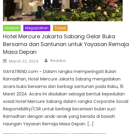
Lifestyle
Megapolitan
Travel
Hotel Mercure Jakarta Sabang Gelar Buka
Bersama dan Santunan untuk Yayasan Remaja
Masa Depan
Author
Posted
Redaksi
March 22, 2024
on
GAYATREND.com – Dalam rangka memperingati Bulan
Ramadhan, Hotel Mercure Jakarta Sabang mengadakan
acara buka bersama dan berbagi santunan pada Rabu, 15
Maret 2024. Acara ini diadakan sebagai bentuk kepedulian
sosial Hotel Mercure Sabang dalam rangka Corporate Social
Responsibility/CSR untuk berbagi keceriaan bulan suci
Ramadhan dengan anak-anak yang berada di bawah
naungan Yayasan Remaja Masa Depan. […]